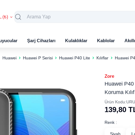
L (₺)
uyucular
Şarj Cihazları
Kulaklıklar
Kablolar
Akıll
Huawei
Huawei P Serisi
Huawei P40 Lite
Kılıflar
Huawei P4
Zore
Huawei P40 
Koruma Kılıf
Ürün Kodu:
URU
139,80
T
Renk :
Siyah
L