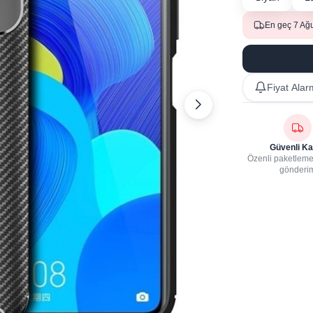
En geç 7 Ağ
Fiyat Alar
Güvenli Ka
Özenli paketleme,
gönderi