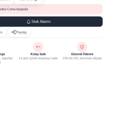
ustos Cuma kargoda
Stok Alarmı
mı
Paylaş
rgo
Kolay İade
Güvenli Ödeme
 sigortalı
14 gün içinde koşulsuz iade
256-bit SSL korumalı altyapı
m