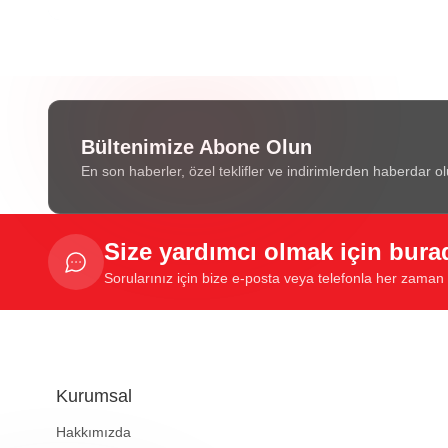
Bültenimize Abone Olun
En son haberler, özel teklifler ve indirimlerden haberdar ol
Size yardımcı olmak için bura
Sorularınız için bize e-posta veya telefonla her zaman u
Kurumsal
Hakkımızda