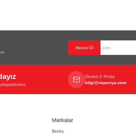
Abone Ol
un.
dayız
Destek E-Posta
bilgi@ceponya.com
laşabilirsiniz.
Markalar
Benks