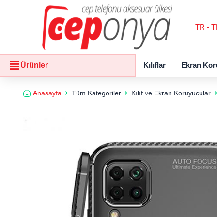
TR - T
Kılıflar
Ekran Kor
Ürünler
Anasayfa
Tüm Kategoriler
Kılıf ve Ekran Koruyucular