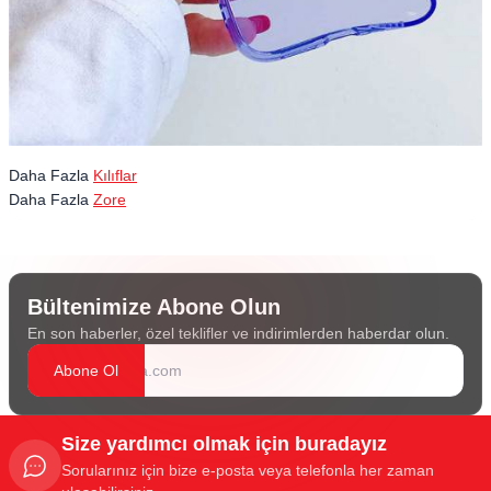
Daha Fazla
Kılıflar
Daha Fazla
Zore
Bültenimize Abone Olun
En son haberler, özel teklifler ve indirimlerden haberdar olun.
Abone Ol
Size yardımcı olmak için buradayız
Sorularınız için bize e-posta veya telefonla her zaman