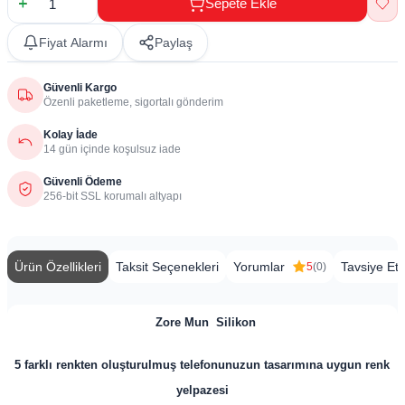
Sepete Ekle
Fiyat Alarmı
Paylaş
Güvenli Kargo
Özenli paketleme, sigortalı gönderim
Kolay İade
14 gün içinde koşulsuz iade
Güvenli Ödeme
256-bit SSL korumalı altyapı
Ürün Özellikleri
Taksit Seçenekleri
Yorumlar
Tavsiye Et
5
(0)
​
Zore Mun
Silikon
5 farklı renkten oluşturulmuş telefonunuzun tasarımına uygun renk
yelpazesi