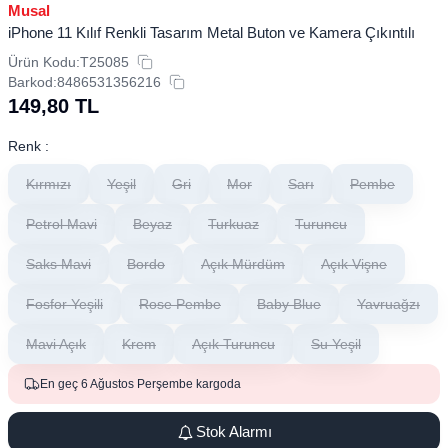
Musal
iPhone 11 Kılıf Renkli Tasarım Metal Buton ve Kamera Çıkıntılı
Ürün Kodu:
T25085
Barkod:
8486531356216
149,80
TL
Renk :
Kırmızı
Yeşil
Gri
Mor
Sarı
Pembe
Petrol Mavi
Beyaz
Turkuaz
Turuncu
Saks Mavi
Bordo
Açık Mürdüm
Açık Vişne
Fosfor Yeşili
Rose Pembe
Baby Blue
Yavruağzı
Mavi Açık
Krem
Açık Turuncu
Su Yeşil
En geç 6 Ağustos Perşembe kargoda
Stok Alarmı