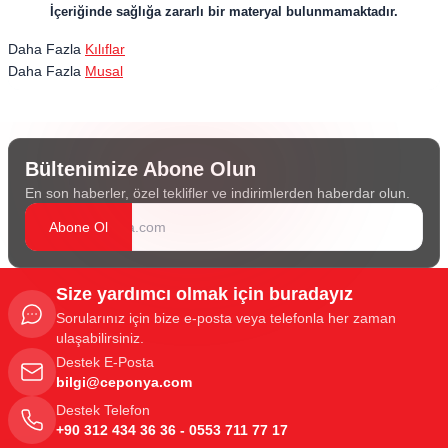
İçeriğinde sağlığa zararlı bir materyal bulunmamaktadır.
Daha Fazla
Kılıflar
Daha Fazla
Musal
Bültenimize Abone Olun
En son haberler, özel teklifler ve indirimlerden haberdar olun.
Abone Ol
Size yardımcı olmak için buradayız
Sorularınız için bize e-posta veya telefonla her zaman
ulaşabilirsiniz.
Destek E-Posta
bilgi@ceponya.com
Destek Telefon
+90 312 434 36 36 - 0553 711 77 17