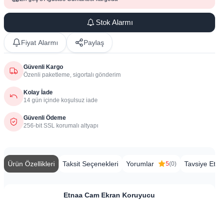
Stok Alarmı
Fiyat Alarmı
Paylaş
Güvenli Kargo
Özenli paketleme, sigortalı gönderim
Kolay İade
14 gün içinde koşulsuz iade
Güvenli Ödeme
256-bit SSL korumalı altyapı
Ürün Özellikleri
Taksit Seçenekleri
Yorumlar
Tavsiye Et
5
(0)
Etnaa Cam Ekran Koruyucu