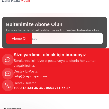
Daha Fazla
Musal
Bültenimize Abone Olun
En son haberler, özel teklifler ve indirimlerden haberdar olun.
Abone Ol
Size yardımcı olmak için buradayız
Sorularınız için bize e-posta veya telefonla her zaman
ulaşabilirsiniz.
Destek E-Posta
bilgi@ceponya.com
Destek Telefon
+90 312 434 36 36 - 0553 711 77 17