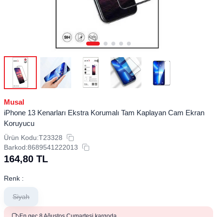
Musal
iPhone 13 Kenarları Ekstra Korumalı Tam Kaplayan Cam Ekran
Koruyucu
Ürün Kodu:
T23328
Barkod:
8689541222013
164,80
TL
Renk :
Siyah
En geç 8 Ağustos Cumartesi kargoda