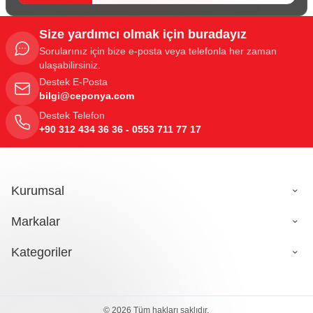
Size yardımcı olmak için buradayız
Sorularınız için bize e-posta veya telefonla her zaman
ulaşabilirsiniz.
Destek E-Posta
bilgi@ceponya.com
Destek Telefon
+90 312 434 36 36 - 0553 711 77 17
Kurumsal
Markalar
Kategoriler
© 2026 Tüm hakları saklıdır.