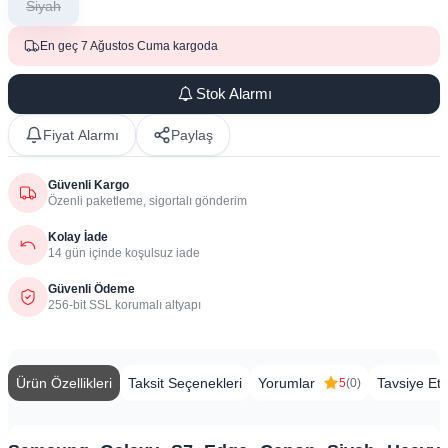
Siyah
En geç 7 Ağustos Cuma kargoda
Stok Alarmı
Fiyat Alarmı
Paylaş
Güvenli Kargo
Özenli paketleme, sigortalı gönderim
Kolay İade
14 gün içinde koşulsuz iade
Güvenli Ödeme
256-bit SSL korumalı altyapı
Ürün Özellikleri
Taksit Seçenekleri
Yorumlar
Tavsiye Et
5
(0)