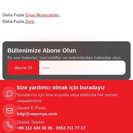
Daha Fazla
Oyun Aksesuarları
Daha Fazla
Zore
Bültenimize Abone Olun
En son haberler, özel teklifler ve indirimlerden haberdar olun.
Abone Ol
Size yardımcı olmak için buradayız
Sorularınız için bize e-posta veya telefonla her zaman
ulaşabilirsiniz.
Destek E-Posta
bilgi@ceponya.com
Destek Telefon
+90 312 434 36 36 - 0553 711 77 17