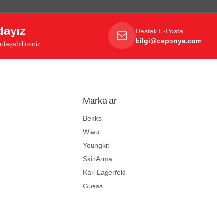
dayız
Destek E-Posta
bilgi@ceponya.com
laşabilirsiniz.
Markalar
Benks
Wiwu
Youngkit
SkinArma
Karl Lagerfeld
Guess