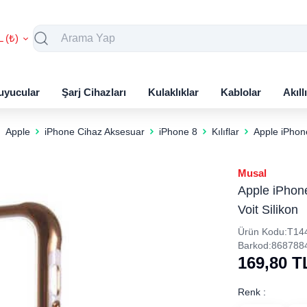
L (₺)
uyucular
Şarj Cihazları
Kulaklıklar
Kablolar
Akıll
Apple
iPhone Cihaz Aksesuar
iPhone 8
Kılıflar
Apple iPhone
Musal
Apple iPhone
Voit Silikon
Ürün Kodu:
T14
Barkod:
868788
169,80
T
Renk :