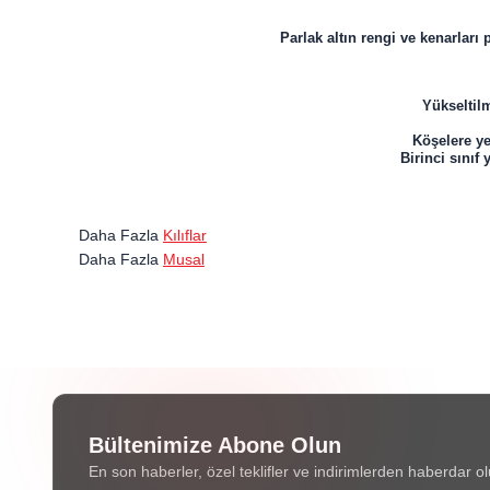
Parlak altın rengi ve kenarlar
Yükseltilm
Köşelere ye
Birinci sını
Daha Fazla
Kılıflar
Daha Fazla
Musal
Bültenimize Abone Olun
En son haberler, özel teklifler ve indirimlerden haberdar ol