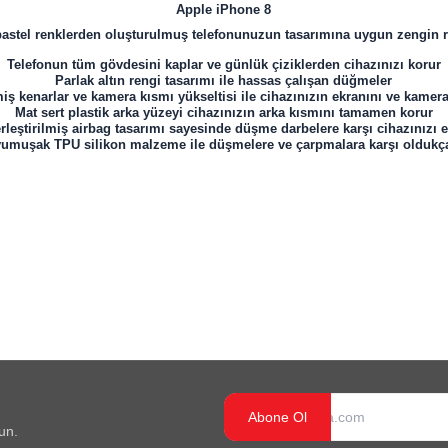
Apple iPhone 8
ı pastel renklerden oluşturulmuş telefonunuzun tasarımına uygun zengin re
Telefonun tüm gövdesini kaplar ve günlük çiziklerden cihazınızı korur
Parlak altın rengi tasarımı ile hassas çalışan düğmeler
iş kenarlar ve kamera kısmı yükseltisi ile cihazınızın ekranını ve kamer
Mat sert plastik arka yüzeyi cihazınızın arka kısmını tamamen korur
rleştirilmiş airbag tasarımı sayesinde düşme darbelere karşı cihazınızı e
f yumuşak TPU silikon malzeme ile düşmelere ve çarpmalara karşı oldukça
Abone Ol
un.