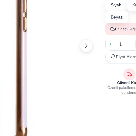
Siyah
K
Beyaz
En geç 8 Ağ
Fiyat Alar
Güvenli Ka
Özenli paketleme,
gönderi