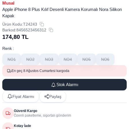
Musal
Apple iPhone 8 Plus Kılıf Desenli Kamera Korumalı Nora Silikon
Kapak
Ürün Kodu:
T24243
Barkod:
8456523456312
174,80
TL
Renk :
NO1
NO2
NO3
NO4
NO5
NO6
En geç 8 Ağustos Cumartesi kargoda
Stok Alarmı
Fiyat Alarmı
Paylaş
Güvenli Kargo
Özenli paketleme, sigortalı gönderim
Kolay İade