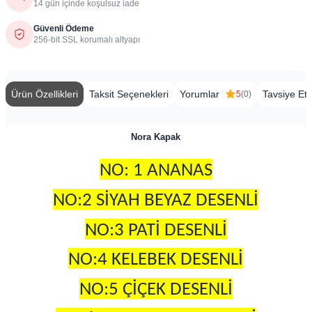
14 gün içinde koşulsuz iade
Güvenli Ödeme
256-bit SSL korumalı altyapı
Ürün Özellikleri
Taksit Seçenekleri
Yorumlar
Tavsiye Et
5
(0)
Nora Kapak
NO: 1 ANANAS
NO:2 SİYAH BEYAZ DESENLİ
NO:3 PATİ DESENLİ
NO:4 KELEBEK DESENLİ
NO:5 ÇİÇEK DESENLİ