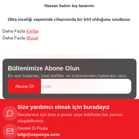
Hassas buton tuş tasarımı
Ultra inceliği sayesinde cihazınızda bir kılıf olduğunu unutturur.
Daha Fazla
Kılıflar
Daha Fazla
Musal
Bültenimize Abone Olun
En son haberler, özel teklifler ve indirimlerden haberdar olun.
Abone Ol
Size yardımcı olmak için buradayız
Sorularınız için bize e-posta veya telefonla her zaman
ulaşabilirsiniz.
Destek E-Posta
bilgi@ceponya.com