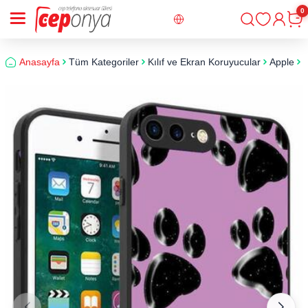
0
Giriş
Sepe
Anasayfa
Tüm Kategoriler
Kılıf ve Ekran Koruyucular
Apple
i