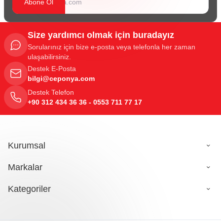
Abone Ol
Size yardımcı olmak için buradayız
Sorularınız için bize e-posta veya telefonla her zaman
ulaşabilirsiniz.
Destek E-Posta
bilgi@ceponya.com
Destek Telefon
+90 312 434 36 36 - 0553 711 77 17
Kurumsal
Markalar
Kategoriler