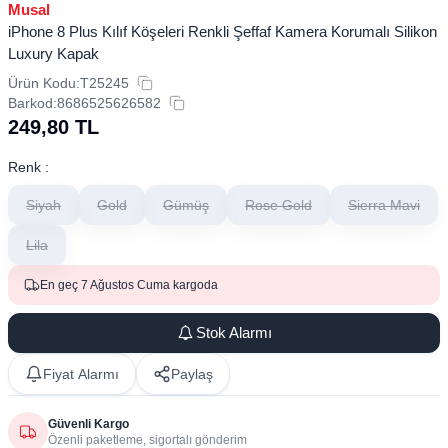
Musal
iPhone 8 Plus Kılıf Köşeleri Renkli Şeffaf Kamera Korumalı Silikon
Luxury Kapak
Ürün Kodu:
T25245
Barkod:
8686525626582
249,80
TL
Renk :
Siyah
Gold
Gümüş
Rose Gold
Sierra Mavi
Lila
En geç 7 Ağustos Cuma kargoda
Stok Alarmı
Fiyat Alarmı
Paylaş
Güvenli Kargo
Özenli paketleme, sigortalı gönderim