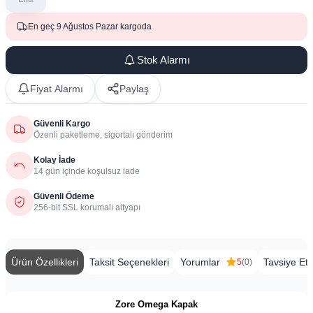
En geç 9 Ağustos Pazar kargoda
Stok Alarmı
Fiyat Alarmı
Paylaş
Güvenli Kargo
Özenli paketleme, sigortalı gönderim
Kolay İade
14 gün içinde koşulsuz iade
Güvenli Ödeme
256-bit SSL korumalı altyapı
Ürün Özellikleri
Taksit Seçenekleri
Yorumlar
Tavsiye Et
5
(0)
Zore Omega Kapak