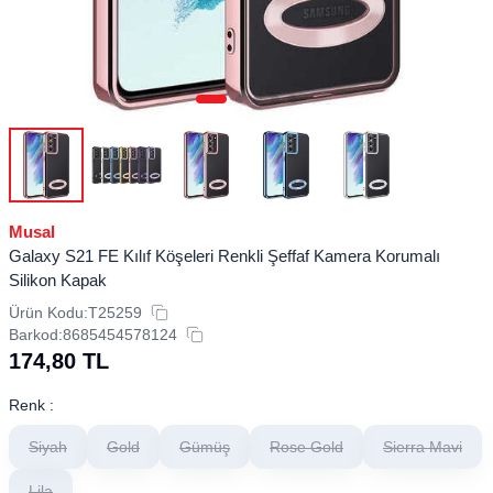
Musal
Galaxy S21 FE Kılıf Köşeleri Renkli Şeffaf Kamera Korumalı
Silikon Kapak
Ürün Kodu:
T25259
Barkod:
8685454578124
174,80
TL
Renk :
Siyah
Gold
Gümüş
Rose Gold
Sierra Mavi
Lila