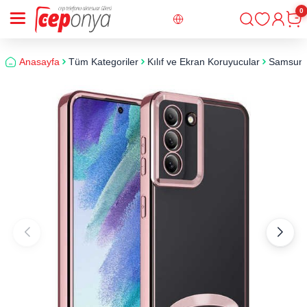
0
Giriş
Sepe
Anasayfa
Tüm Kategoriler
Kılıf ve Ekran Koruyucular
Samsun