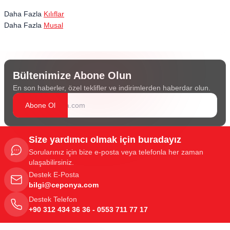
Daha Fazla
Kılıflar
Daha Fazla
Musal
Bültenimize Abone Olun
En son haberler, özel teklifler ve indirimlerden haberdar olun.
Abone Ol
Size yardımcı olmak için buradayız
Sorularınız için bize e-posta veya telefonla her zaman
ulaşabilirsiniz.
Destek E-Posta
bilgi@ceponya.com
Destek Telefon
+90 312 434 36 36 - 0553 711 77 17