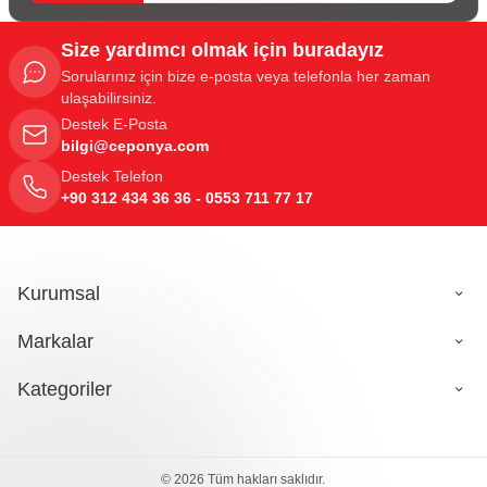
Size yardımcı olmak için buradayız
Sorularınız için bize e-posta veya telefonla her zaman
ulaşabilirsiniz.
Destek E-Posta
bilgi@ceponya.com
Destek Telefon
+90 312 434 36 36 - 0553 711 77 17
Kurumsal
Markalar
Kategoriler
© 2026 Tüm hakları saklıdır.