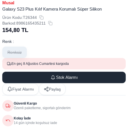
Musal
Galaxy S23 Plus Kılıf Kamera Korumalı Süper Silikon
Ürün Kodu:
T26344
Barkod:
8986165435211
154,80
TL
Renk :
Renksiz
En geç 8 Ağustos Cumartesi kargoda
Stok Alarmı
Fiyat Alarmı
Paylaş
Güvenli Kargo
Özenli paketleme, sigortalı gönderim
Kolay İade
14 gün içinde koşulsuz iade