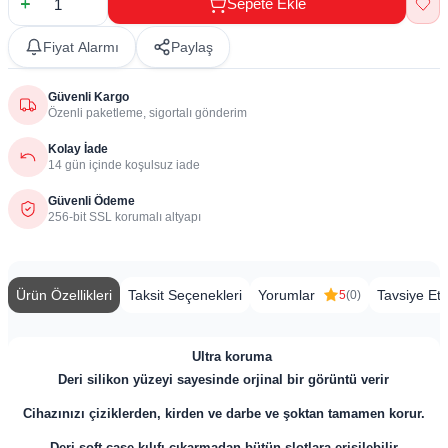
Sepete Ekle
Fiyat Alarmı
Paylaş
Güvenli Kargo
Özenli paketleme, sigortalı gönderim
Kolay İade
14 gün içinde koşulsuz iade
Güvenli Ödeme
256-bit SSL korumalı altyapı
Ürün Özellikleri
Taksit Seçenekleri
Yorumlar
Tavsiye Et
5
(0)
​
Ultra koruma
Deri silikon yüzeyi sayesinde orjinal bir görüntü verir
Cihazınızı çiziklerden, kirden ve darbe ve şoktan tamamen korur.
Deri soft case kılıfı çıkarmadan bütün slotlara erişilebilir.