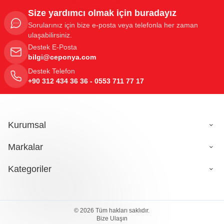
Size yardımcı olmak için buradayız
Sorularınız için bize e-posta veya telefonla her zaman
ulaşabilirsiniz.
Destek E-Posta
bilgi@ceponya.com
Destek Telefon
+90 312 434 36 36 - 0553 711 77 17
Kurumsal
Markalar
Kategoriler
249,80
TL
Sepete Ekle
© 2026 Tüm hakları saklıdır.
Bize Ulaşın