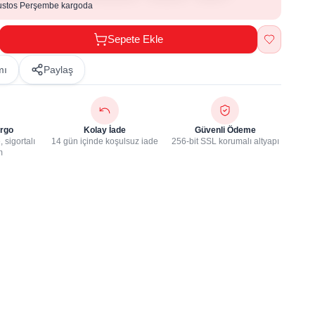
ustos Perşembe kargoda
Sepete Ekle
mı
Paylaş
rgo
Kolay İade
Güvenli Ödeme
 sigortalı
14 gün içinde koşulsuz iade
256-bit SSL korumalı altyapı
m