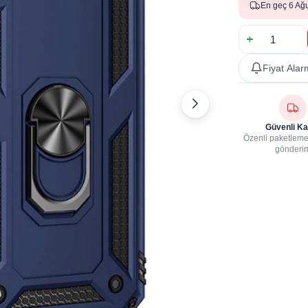
En geç 6 Ağ
Fiyat Alar
Güvenli Ka
Özenli paketleme,
gönderi