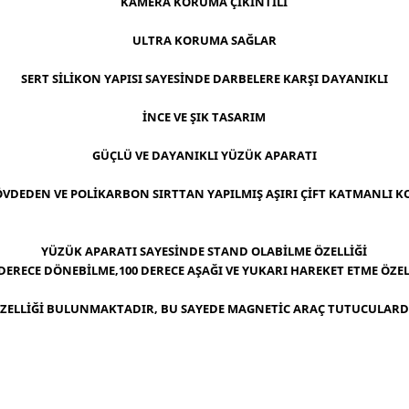
KAMERA KORUMA ÇIKINTILI
ULTRA KORUMA SAĞLAR
SERT SİLİKON YAPISI SAYESİNDE DARBELERE KARŞI DAYANIKLI
İNCE VE ŞIK TASARIM
GÜÇLÜ VE DAYANIKLI YÜZÜK APARATI
ÖVDEDEN VE POLİKARBON SIRTTAN YAPILMIŞ AŞIRI ÇİFT KATMANLI 
YÜZÜK APARATI SAYESİNDE STAND OLABİLME ÖZELLİĞİ
 DERECE DÖNEBİLME,100 DERECE AŞAĞI VE YUKARI HAREKET ETME ÖZEL
ELLİĞİ BULUNMAKTADIR, BU SAYEDE MAGNETİC ARAÇ TUTUCULARDA