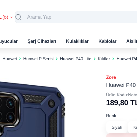
L (₺)
uyucular
Şarj Cihazları
Kulaklıklar
Kablolar
Akıll
Huawei
Huawei P Serisi
Huawei P40 Lite
Kılıflar
Huawei P40
Zore
Huawei P40 L
Ürün Kodu:
Note
189,80
T
Renk :
Siyah
K