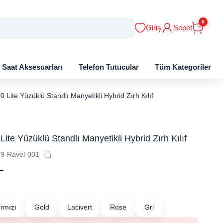
0
Giriş
Sepet
ı Saat Aksesuarları
Telefon Tutucular
Tüm Kategoriler
 Lite Yüzüklü Standlı Manyetikli Hybrid Zırh Kılıf
ite Yüzüklü Standlı Manyetikli Hybrid Zırh Kılıf
9-Ravel-001
L
ırmızı
Gold
Lacivert
Rose
Gri