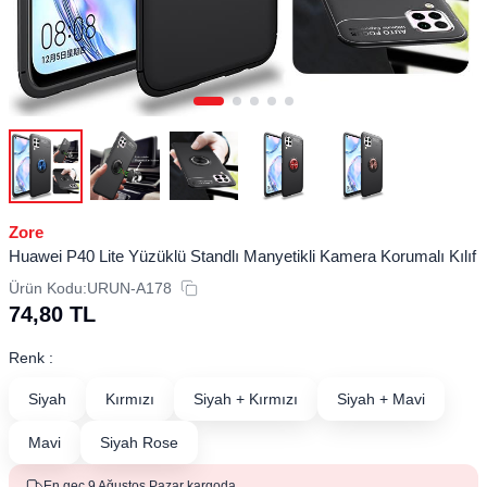
Zore
Huawei P40 Lite Yüzüklü Standlı Manyetikli Kamera Korumalı Kılıf
Ürün Kodu:
URUN-A178
74,80
TL
Renk :
Siyah
Kırmızı
Siyah + Kırmızı
Siyah + Mavi
Mavi
Siyah Rose
En geç 9 Ağustos Pazar kargoda