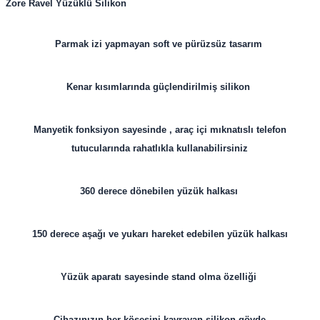
Zore Ravel Yüzüklü Silikon
Parmak izi yapmayan soft ve pürüzsüz tasarım
Kenar kısımlarında güçlendirilmiş silikon
Manyetik fonksiyon sayesinde , araç içi mıknatıslı telefon
tutucularında rahatlıkla kullanabilirsiniz
360 derece dönebilen yüzük halkası
150 derece aşağı ve yukarı hareket edebilen yüzük halkası
Yüzük aparatı sayesinde stand olma özelliği
Cihazınızın her köşesini kavrayan silikon gövde