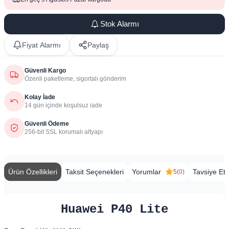
Stok Alarmı
Fiyat Alarmı
Paylaş
Güvenli Kargo
Özenli paketleme, sigortalı gönderim
Kolay İade
14 gün içinde koşulsuz iade
Güvenli Ödeme
256-bit SSL korumalı altyapı
Ürün Özellikleri
Taksit Seçenekleri
Yorumlar
Tavsiye Et
5
(0)
Huawei P40 Lite