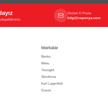
dayız
Destek E-Posta
bilgi@ceponya.com
laşabilirsiniz.
Markalar
Benks
Wiwu
Youngkit
SkinArma
Karl Lagerfeld
Guess