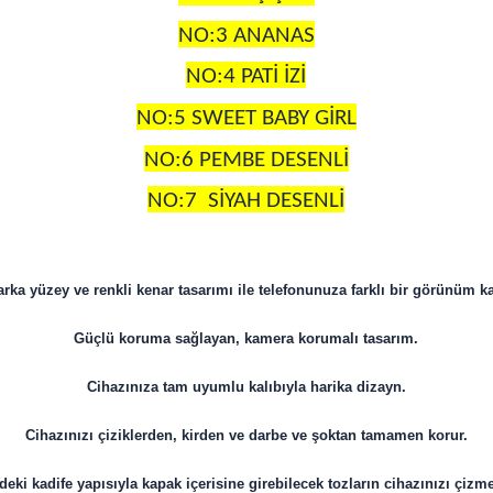
NO:3 ANANAS
NO:4 PATİ İZİ
NO:5 SWEET BABY GİRL
NO:6 PEMBE DESENLİ
NO:7
SİYAH DESENLİ
arka yüzey ve renkli kenar tasarımı ile telefonunuza farklı bir görünüm ka
Güçlü koruma sağlayan, kamera korumalı tasarım.
Cihazınıza tam uyumlu kalıbıyla harika dizayn.
Cihazınızı çiziklerden, kirden ve darbe ve şoktan tamamen korur.
deki kadife yapısıyla kapak içerisine girebilecek tozların cihazınızı çizme