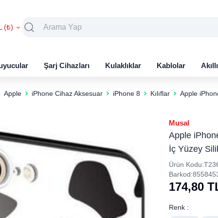
L (₺)
uyucular
Şarj Cihazları
Kulaklıklar
Kablolar
Akıll
Apple
iPhone Cihaz Aksesuar
iPhone 8
Kılıflar
Apple iPhone
Musal
Apple iPhone
İç Yüzey Sil
Ürün Kodu:
T23
Barkod:
855845
174,80
T
Renk :