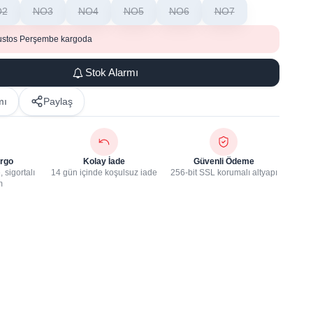
O2
NO3
NO4
NO5
NO6
NO7
ustos Perşembe kargoda
Stok Alarmı
mı
Paylaş
rgo
Kolay İade
Güvenli Ödeme
 sigortalı
14 gün içinde koşulsuz iade
256-bit SSL korumalı altyapı
m