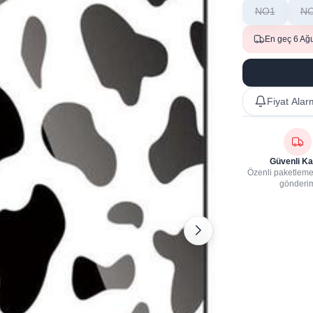
NO1
N
En geç 6 Ağ
Fiyat Alar
Güvenli Ka
Özenli paketleme,
gönderi