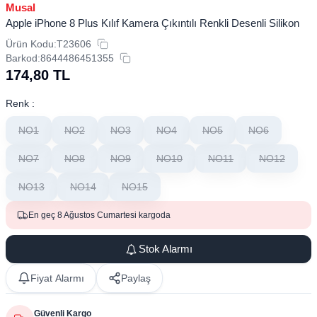
Musal
Apple iPhone 8 Plus Kılıf Kamera Çıkıntılı Renkli Desenli Silikon
Ürün Kodu:
T23606
Barkod:
8644486451355
174,80
TL
Renk :
NO1
NO2
NO3
NO4
NO5
NO6
NO7
NO8
NO9
NO10
NO11
NO12
NO13
NO14
NO15
En geç 8 Ağustos Cumartesi kargoda
Stok Alarmı
Fiyat Alarmı
Paylaş
Güvenli Kargo