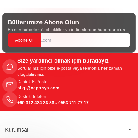
Bültenimize Abone Olun
En son haberler, özel teklifler ve indirimlerden haberdar olun.
Abone Ol
Size yardımcı olmak için buradayız
Sorularınız için bize e-posta veya telefonla her zaman
ulaşabilirsiniz.
Destek E-Posta
bilgi@ceponya.com
Destek Telefon
+90 312 434 36 36 - 0553 711 77 17
Kurumsal