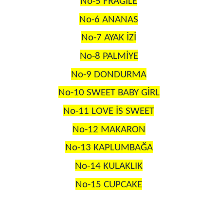
No-5 FRAGİLE
No-6 ANANAS
No-7 AYAK İZİ
No-8 PALMİYE
No-9 DONDURMA
No-10 SWEET BABY GİRL
No-11 LOVE İS SWEET
No-12 MAKARON
No-13 KAPLUMBAĞA
No-14 KULAKLIK
No-15 CUPCAKE