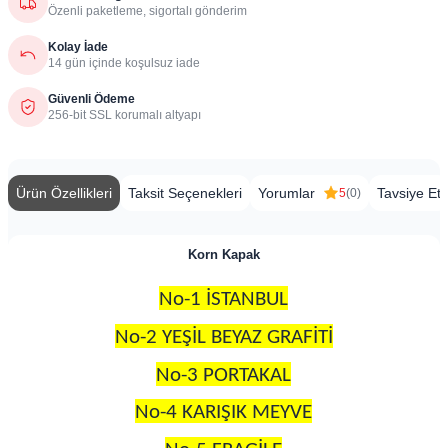
Özenli paketleme, sigortalı gönderim
Kolay İade
14 gün içinde koşulsuz iade
Güvenli Ödeme
256-bit SSL korumalı altyapı
Ürün Özellikleri
Taksit Seçenekleri
Yorumlar
Tavsiye Et
5
(0)
Korn Kapak
No-1 İSTANBUL
No-2 YEŞİL BEYAZ GRAFİTİ
No-3 PORTAKAL
No-4 KARIŞIK MEYVE