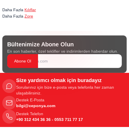
Daha Fazla
Kılıflar
Daha Fazla
Zore
Bültenimize Abone Olun
En son haberler, özel teklifler ve indirimlerden haberdar olun.
Abone Ol
Size yardımcı olmak için buradayız
Sorularınız için bize e-posta veya telefonla her zaman
ulaşabilirsiniz.
Destek E-Posta
bilgi@ceponya.com
Destek Telefon
+90 312 434 36 36 - 0553 711 77 17