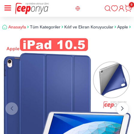
0
Giriş
Sepe
Anasayfa
Tüm Kategoriler
Kılıf ve Ekran Koruyucular
Apple
i