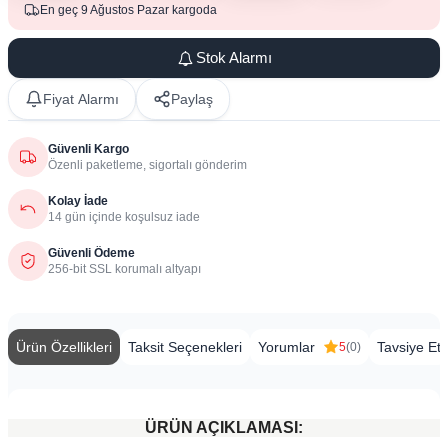
En geç 9 Ağustos Pazar kargoda
Stok Alarmı
Fiyat Alarmı
Paylaş
Güvenli Kargo
Özenli paketleme, sigortalı gönderim
Kolay İade
14 gün içinde koşulsuz iade
Güvenli Ödeme
256-bit SSL korumalı altyapı
Ürün Özellikleri
Taksit Seçenekleri
Yorumlar
Tavsiye Et
5
(0)
ÜRÜN AÇIKLAMASI: