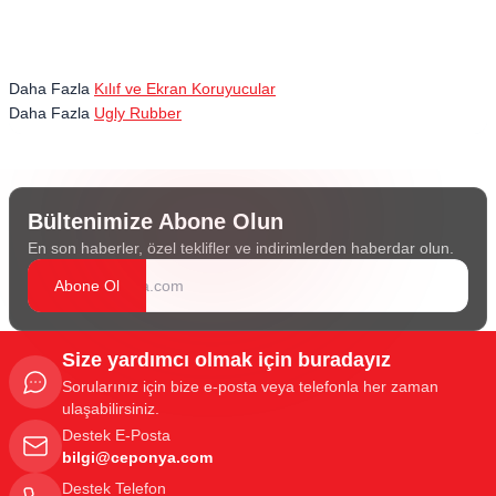
Daha Fazla
Kılıf ve Ekran Koruyucular
Daha Fazla
Ugly Rubber
Bültenimize Abone Olun
En son haberler, özel teklifler ve indirimlerden haberdar olun.
Abone Ol
Size yardımcı olmak için buradayız
Sorularınız için bize e-posta veya telefonla her zaman
ulaşabilirsiniz.
Destek E-Posta
bilgi@ceponya.com
Destek Telefon