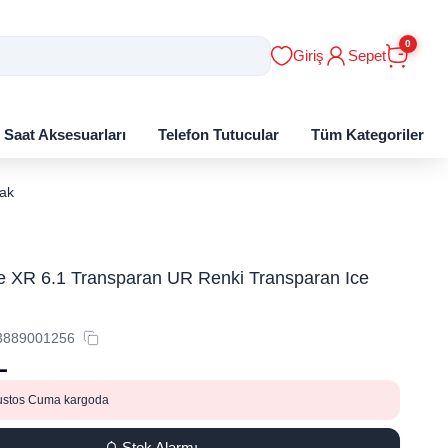
0
Giriş
Sepet
ı Saat Aksesuarları
Telefon Tutucular
Tüm Kategoriler
ak
e XR 6.1 Transparan UR Renki Transparan Ice
3889001256
L
ustos Cuma kargoda
Stok Alarmı