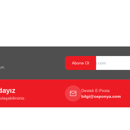
Abone Ol
un.
dayız
Destek E-Posta
bilgi@ceponya.com
laşabilirsiniz.