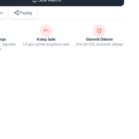
mı
Paylaş
rgo
Kolay İade
Güvenli Ödeme
 sigortalı
14 gün içinde koşulsuz iade
256-bit SSL korumalı altyapı
m