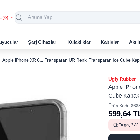
L (₺)
uyucular
Şarj Cihazları
Kulaklıklar
Kablolar
Akıll
Apple iPhone XR 6.1 Transparan UR Renki Transparan Ice Cube Kap
Ugly Rubber
Apple iPhon
Cube Kapak
Ürün Kodu:
868
599,64
T
En geç 7 Ağ