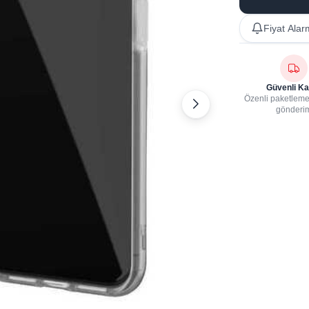
Fiyat Alar
Güvenli Ka
Özenli paketleme,
gönderi