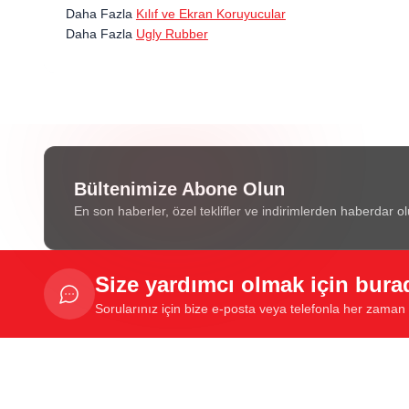
Daha Fazla
Kılıf ve Ekran Koruyucular
Daha Fazla
Ugly Rubber
Bültenimize Abone Olun
En son haberler, özel teklifler ve indirimlerden haberdar ol
Size yardımcı olmak için bura
Sorularınız için bize e-posta veya telefonla her zaman u