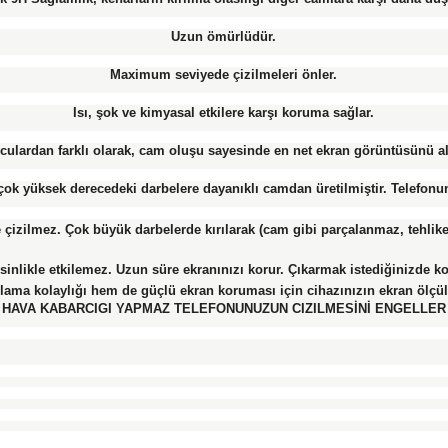
Uzun ömürlüdür.
Maximum seviyede çizilmeleri önler.
Isı, şok ve kimyasal etkilere karşı koruma sağlar.
culardan farklı olarak, cam oluşu sayesinde en net ekran görüntüsünü a
k yüksek derecedeki darbelere dayanıklı camdan üretilmiştir. Telefonun
le çizilmez. Çok büyük darbelerde kırılarak (cam gibi parçalanmaz, tehl
likle etkilemez. Uzun süre ekranınızı korur. Çıkarmak istediğinizde kol
ma kolaylığı hem de güçlü ekran koruması için cihazınızın ekran ölçü
HAVA KABARCIGI YAPMAZ TELEFONUNUZUN CIZILMESİNİ ENGELLER