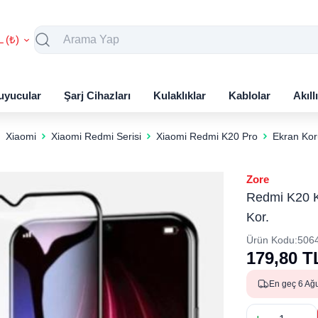
L (₺)
uyucular
Şarj Cihazları
Kulaklıklar
Kablolar
Akıll
Xiaomi
Xiaomi Redmi Serisi
Xiaomi Redmi K20 Pro
Ekran Kor
Zore
Redmi K20 K
Kor.
Ürün Kodu:
506
179,80
T
En geç 6 Ağ