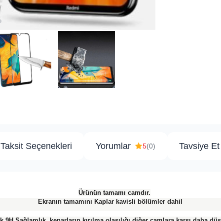
Taksit Seçenekleri
Yorumlar
Tavsiye Et
5
(0)
​
Ürünün tamamı camdır.
Ekranın tamamını Kaplar kavisli bölümler dahil
k 9H Sağlamlık, kenarların kırılma olasılığı diğer camlara karşı daha düş