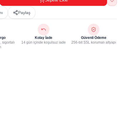
mı
Paylaş
rgo
Kolay İade
Güvenli Ödeme
 sigortalı
14 gün içinde koşulsuz iade
256-bit SSL korumalı altyapı
m