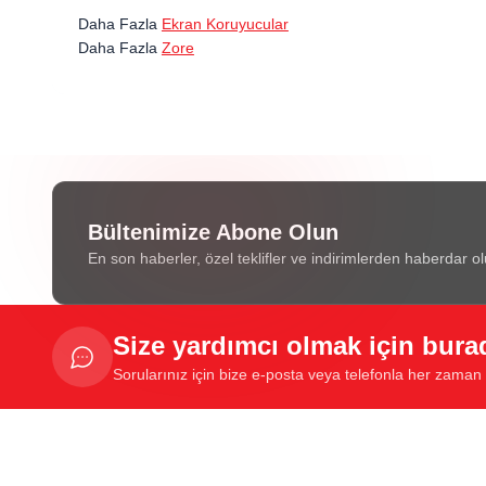
Daha Fazla
Ekran Koruyucular
Daha Fazla
Zore
Bültenimize Abone Olun
En son haberler, özel teklifler ve indirimlerden haberdar ol
Size yardımcı olmak için bura
Sorularınız için bize e-posta veya telefonla her zaman u