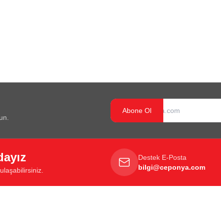
Abone Ol
un.
dayız
Destek E-Posta
bilgi@ceponya.com
laşabilirsiniz.