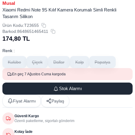
Musal
Xiaomi Redmi Note 9S Kılıf Kamera Korumalı Simli Renkli
Tasarım Silikon
Ürün Kodu:
T23655
Barkod:
8648651465411
174,80
TL
Renk :
Kulübe
Çiçek
Dallar
Kalp
Papatya
En geç 7 Ağustos Cuma kargoda
Stok Alarmı
Fiyat Alarmı
Paylaş
Güvenli Kargo
Özenli paketleme, sigortalı gönderim
Kolay İade