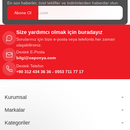
En son haberler, özel teklifler ve indirimlerden haberdar olun.
Abone Ol
Size yardımcı olmak için buradayız
Sorularınız için bize e-posta veya telefonla her zaman
ulaşabilirsiniz.
Destek E-Posta
bilgi@ceponya.com
Destek Telefon
+90 312 434 36 36 - 0553 711 77 17
Kurumsal
Markalar
Kategoriler