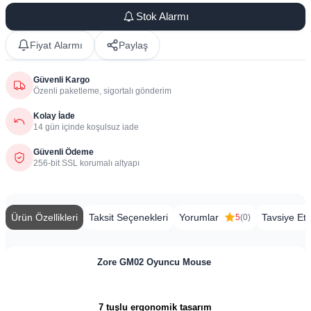
Stok Alarmı
Fiyat Alarmı
Paylaş
Güvenli Kargo
Özenli paketleme, sigortalı gönderim
Kolay İade
14 gün içinde koşulsuz iade
Güvenli Ödeme
256-bit SSL korumalı altyapı
Ürün Özellikleri
Taksit Seçenekleri
Yorumlar
Tavsiye Et
5
(0)
Zore GM02 Oyuncu Mouse
7 tuşlu ergonomik tasarım