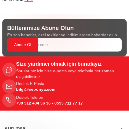
Bültenimize Abone Olun
En son haberler, özel teklifler ve indirimlerden haberdar olun.
Abone Ol
Size yardımcı olmak için buradayız
Sorularınız için bize e-posta veya telefonla her zaman
ulaşabilirsiniz.
Destek E-Posta
bilgi@ceponya.com
Destek Telefon
+90 312 434 36 36 - 0553 711 77 17
Kurumsal