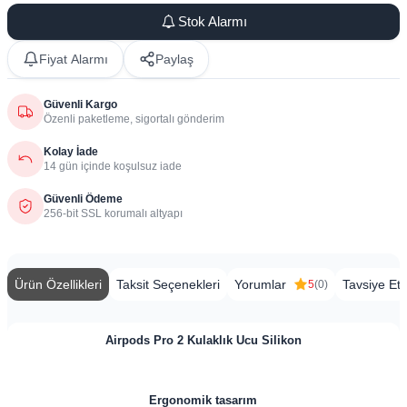
Stok Alarmı
Fiyat Alarmı
Paylaş
Güvenli Kargo
Özenli paketleme, sigortalı gönderim
Kolay İade
14 gün içinde koşulsuz iade
Güvenli Ödeme
256-bit SSL korumalı altyapı
Ürün Özellikleri
Taksit Seçenekleri
Yorumlar
Tavsiye Et
5
(0)
Airpods Pro 2 Kulaklık Ucu Silikon
Ergonomik tasarım