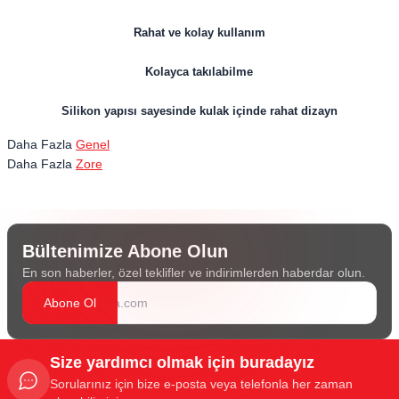
Rahat ve kolay kullanım
Kolayca takılabilme
Silikon yapısı sayesinde kulak içinde rahat dizayn
Daha Fazla
Genel
Daha Fazla
Zore
Bültenimize Abone Olun
En son haberler, özel teklifler ve indirimlerden haberdar olun.
Abone Ol
Size yardımcı olmak için buradayız
Sorularınız için bize e-posta veya telefonla her zaman