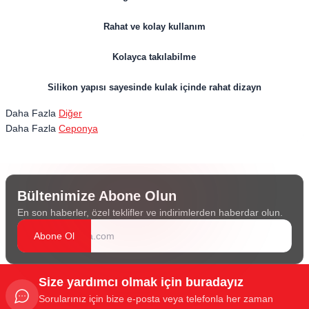
Rahat ve kolay kullanım
Kolayca takılabilme
Silikon yapısı sayesinde kulak içinde rahat dizayn
Daha Fazla
Diğer
Daha Fazla
Ceponya
Bültenimize Abone Olun
En son haberler, özel teklifler ve indirimlerden haberdar olun.
Abone Ol
Size yardımcı olmak için buradayız
Sorularınız için bize e-posta veya telefonla her zaman