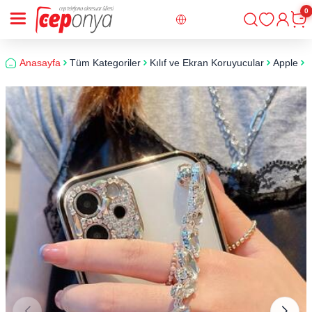
0
Giriş
Sepe
Anasayfa
Tüm Kategoriler
Kılıf ve Ekran Koruyucular
Apple
i