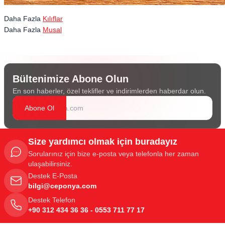
Daha Fazla
Kılıflar
Daha Fazla
Musal
Bültenimize Abone Olun
En son haberler, özel teklifler ve indirimlerden haberdar olun.
Abone Ol
Size yardımcı olmak için buradayız
Sorularınız için bize e-posta veya telefonla her zaman
ulaşabilirsiniz.
Destek E-Posta
bilgi@ceponya.com
Destek Telefon
+90 312 434 36 36 - 0553 711 77 17