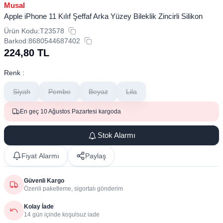
Musal
Apple iPhone 11 Kılıf Şeffaf Arka Yüzey Bileklik Zincirli Silikon
Ürün Kodu:
T23578
Barkod:
8680544687402
224,80
TL
Renk :
Siyah
Pembe
Beyaz
Lila
En geç 10 Ağustos Pazartesi kargoda
Stok Alarmı
Fiyat Alarmı
Paylaş
Güvenli Kargo
Özenli paketleme, sigortalı gönderim
Kolay İade
14 gün içinde koşulsuz iade