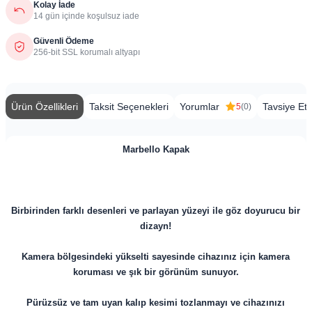
Kolay İade
14 gün içinde koşulsuz iade
Güvenli Ödeme
256-bit SSL korumalı altyapı
Ürün Özellikleri
Taksit Seçenekleri
Yorumlar
Tavsiye Et
5
(0)
Marbello Kapak
Birbirinden farklı desenleri ve parlayan yüzeyi ile göz doyurucu bir
dizayn!
Kamera bölgesindeki yükselti sayesinde cihazınız için kamera
koruması ve şık bir görünüm sunuyor.
Pürüzsüz ve tam uyan kalıp kesimi tozlanmayı ve cihazınızı