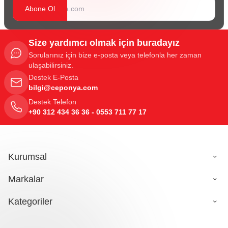
Abone Ol
Size yardımcı olmak için buradayız
Sorularınız için bize e-posta veya telefonla her zaman
ulaşabilirsiniz.
Destek E-Posta
bilgi@ceponya.com
Destek Telefon
+90 312 434 36 36 - 0553 711 77 17
Kurumsal
Markalar
Kategoriler