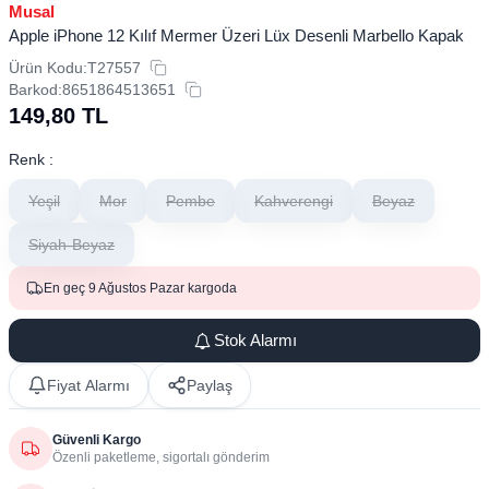
Musal
Apple iPhone 12 Kılıf Mermer Üzeri Lüx Desenli Marbello Kapak
Ürün Kodu:
T27557
Barkod:
8651864513651
149,80
TL
Renk :
Yeşil
Mor
Pembe
Kahverengi
Beyaz
Siyah-Beyaz
En geç 9 Ağustos Pazar kargoda
Stok Alarmı
Fiyat Alarmı
Paylaş
Güvenli Kargo
Özenli paketleme, sigortalı gönderim