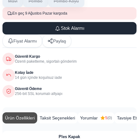
Mavi
Pembe
Pembe Koyu
En geç 9 Ağustos Pazar kargoda
Stok Alarmı
Fiyat Alarmı
Paylaş
Güvenli Kargo
Özenli paketleme, sigortalı gönderim
Kolay İade
14 gün içinde koşulsuz iade
Güvenli Ödeme
256-bit SSL korumalı altyapı
Ürün Özellikleri
Taksit Seçenekleri
Yorumlar
Tavsiye Et
5
(0)
Ples Kapak