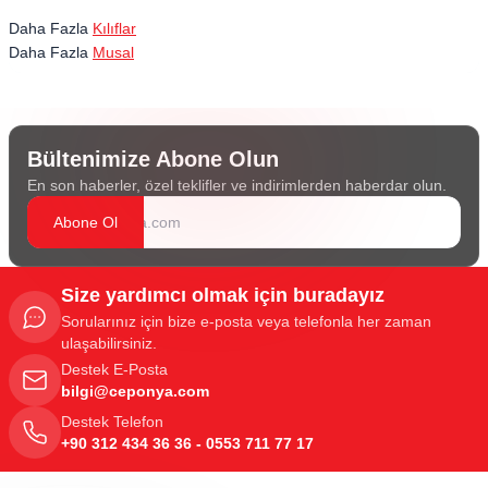
Daha Fazla
Kılıflar
Daha Fazla
Musal
Bültenimize Abone Olun
En son haberler, özel teklifler ve indirimlerden haberdar olun.
Abone Ol
Size yardımcı olmak için buradayız
Sorularınız için bize e-posta veya telefonla her zaman
ulaşabilirsiniz.
Destek E-Posta
bilgi@ceponya.com
Destek Telefon
+90 312 434 36 36 - 0553 711 77 17