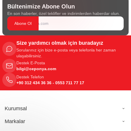
Bültenimize Abone Olun
En son haberler, özel teklifler ve indirimlerden haberdar olun.
Abone Ol
Size yardımcı olmak için buradayız
Sorularınız için bize e-posta veya telefonla her zaman
ulaşabilirsiniz.
Destek E-Posta
bilgi@ceponya.com
Destek Telefon
+90 312 434 36 36 - 0553 711 77 17
Kurumsal
Markalar