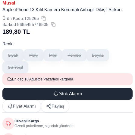
Musal
Apple iPhone 13 Kılıf Kamera Korumalı Airbagli Dikişli Silikon
Ürün Kodu:
T25265
Barkod:
8685485748505
189,80
TL
Renk :
Siyah
Mavi
Mor
Pembe
Beyaz
Su Yeşil
En geç 10 Ağustos Pazartesi kargoda
Stok Alarmı
Fiyat Alarmı
Paylaş
Güvenli Kargo
Özenli paketleme, sigortalı gönderim