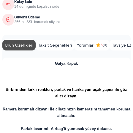
Kolay İade
14 gün içinde koşulsuz iade
Güvenli Ödeme
256-bit SSL korumalı altyapı
Ürün Özellikleri
Taksit Seçenekleri
Yorumlar
Tavsiye Et
5
(0)
Galya Kapak
Birbirinden farklı renkleri, parlak ve harika yumuşak yapısı ile göz
alıcı dizayn.
Kamera korumalı dizaynı ile cihazınızın kamerasını tamamen koruma
altına alır.
Parlak tasarımlı Airbag'li yumuşak yüzey dokusu.