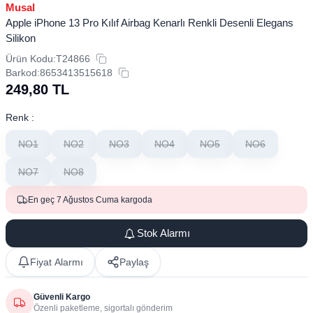
Musal
Apple iPhone 13 Pro Kılıf Airbag Kenarlı Renkli Desenli Elegans
Silikon
Ürün Kodu:
T24866
Barkod:
8653413515618
249,80
TL
Renk :
NO1
NO2
NO3
NO4
NO5
NO6
NO7
NO8
En geç 7 Ağustos Cuma kargoda
Stok Alarmı
Fiyat Alarmı
Paylaş
Güvenli Kargo
Özenli paketleme, sigortalı gönderim