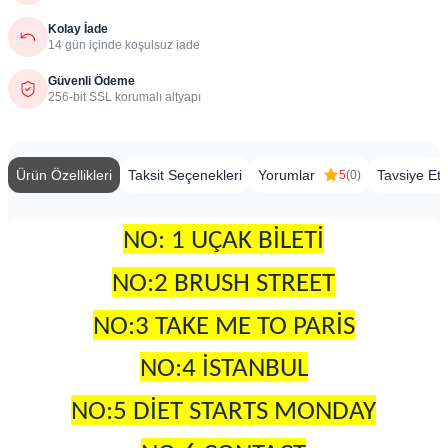
Kolay İade
14 gün içinde koşulsuz iade
Güvenli Ödeme
256-bit SSL korumalı altyapı
Ürün Özellikleri
Taksit Seçenekleri
Yorumlar
Tavsiye Et
5
(0)
NO: 1 UÇAK BİLETİ
NO:2 BRUSH STREET
NO:3 TAKE ME TO PARİS
NO:4 İSTANBUL
NO:5 DİET STARTS MONDAY