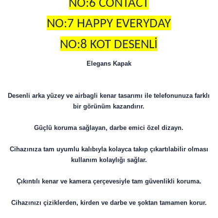
NO:6 CONTACT
NO:7 HAPPY EVERYDAY
NO:8 KOT DESENLİ
Elegans Kapak
Desenli arka yüzey ve airbagli kenar tasarımı ile telefonunuza farklı
bir görünüm kazandırır.
Güçlü koruma sağlayan, darbe emici özel dizayn.
Cihazınıza tam uyumlu kalıbıyla kolayca takıp çıkartılabilir olması
kullanım kolaylığı sağlar.
Çıkıntılı kenar ve kamera çerçevesiyle tam güvenlikli koruma.
Cihazınızı çiziklerden, kirden ve darbe ve şoktan tamamen korur.