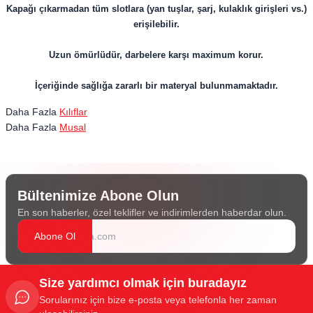
Kapağı çıkarmadan tüm slotlara (yan tuşlar, şarj, kulaklık girişleri vs.)
erişilebilir.
Uzun ömürlüdür, darbelere karşı maximum korur.
İçeriğinde sağlığa zararlı bir materyal bulunmamaktadır.
Daha Fazla
Kılıflar
Daha Fazla
Musal
Bültenimize Abone Olun
En son haberler, özel teklifler ve indirimlerden haberdar olun.
Abone Ol
Size yardımcı olmak için buradayız
Sorularınız için bize e-posta veya telefonla her zaman