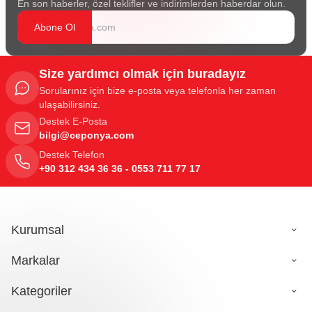
En son haberler, özel teklifler ve indirimlerden haberdar olun.
Abone Ol
Size yardımcı olmak için buradayız
Sorularınız için bize e-posta veya telefonla her zaman
ulaşabilirsiniz.
Destek E-Posta
bilgi@ceponya.com
Destek Telefon
+90 312 434 36 36 - 0553 711 77 17
Kurumsal
Markalar
Kategoriler