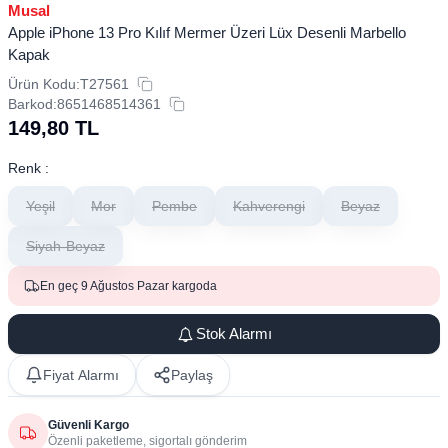
Musal
Apple iPhone 13 Pro Kılıf Mermer Üzeri Lüx Desenli Marbello
Kapak
Ürün Kodu:
T27561
Barkod:
8651468514361
149,80
TL
Renk :
Yeşil
Mor
Pembe
Kahverengi
Beyaz
Siyah-Beyaz
En geç 9 Ağustos Pazar kargoda
Stok Alarmı
Fiyat Alarmı
Paylaş
Güvenli Kargo
Özenli paketleme, sigortalı gönderim