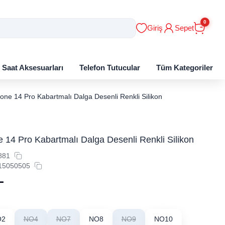
0
Giriş
Sepet
ı Saat Aksesuarları
Telefon Tutucular
Tüm Kategoriler
one 14 Pro Kabartmalı Dalga Desenli Renkli Silikon
 14 Pro Kabartmalı Dalga Desenli Renkli Silikon
881
15050505
L
O2
NO4
NO7
NO8
NO9
NO10