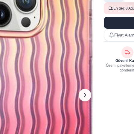
En geç 8 Ağ
Fiyat Alar
Güvenli Ka
Özenli paketleme,
gönderi