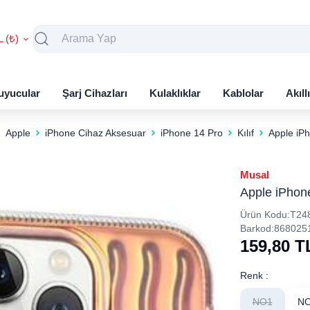
L (₺)
uyucular
Şarj Cihazları
Kulaklıklar
Kablolar
Akıll
Apple
iPhone Cihaz Aksesuar
iPhone 14 Pro
Kılıf
Apple iPh
Musal
Apple iPhone
Ürün Kodu:
T24
Barkod:
868025
159,80
T
Renk :
NO1
N