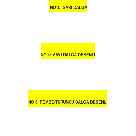
NO 1: SARI DALGA
NO 4: MAVİ DALGA DESENLİ
NO 8: PEMBE-TURUNCU DALGA DESENLİ