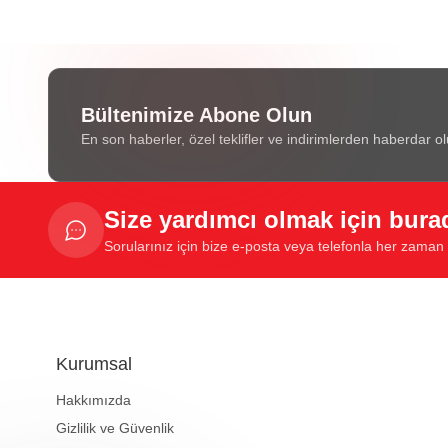
Bültenimize Abone Olun
En son haberler, özel teklifler ve indirimlerden haberdar ol
Size yardımcı olmak için bura
Sorularınız için bize e-posta veya telefonla her zaman u
Kurumsal
Hakkımızda
Gizlilik ve Güvenlik