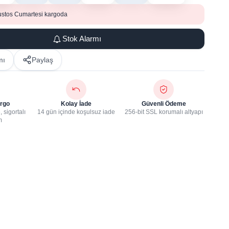
ustos Cumartesi kargoda
Stok Alarmı
mı
Paylaş
rgo
Kolay İade
Güvenli Ödeme
 sigortalı
14 gün içinde koşulsuz iade
256-bit SSL korumalı altyapı
m