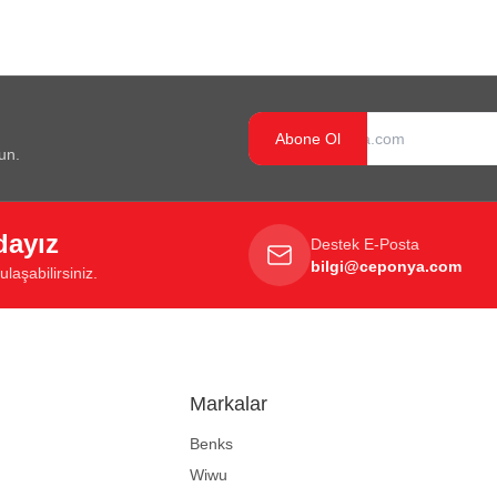
Abone Ol
un.
dayız
Destek E-Posta
bilgi@ceponya.com
laşabilirsiniz.
Markalar
Benks
Wiwu