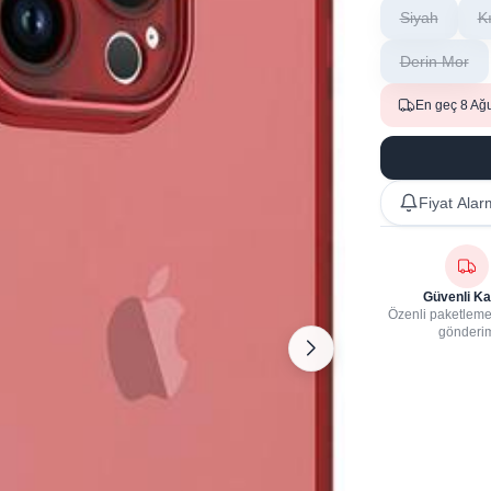
Siyah
K
Derin Mor
En geç 8 Ağ
Fiyat Alar
Güvenli Ka
Özenli paketleme,
gönderi