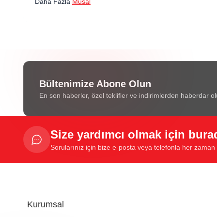
Daha Fazla
Musal
Bültenimize Abone Olun
En son haberler, özel teklifler ve indirimlerden haberdar ol
Size yardımcı olmak için bura
Sorularınız için bize e-posta veya telefonla her zaman u
Kurumsal