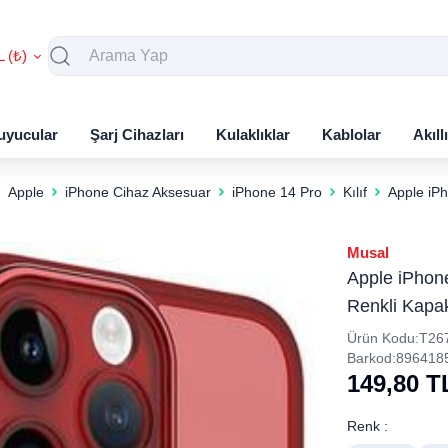
L (₺)
uyucular
Şarj Cihazları
Kulaklıklar
Kablolar
Akıll
Apple
iPhone Cihaz Aksesuar
iPhone 14 Pro
Kılıf
Apple iP
Musal
Apple iPhon
Renkli Kapa
Ürün Kodu:
T26
Barkod:
896418
149,80
T
Renk :