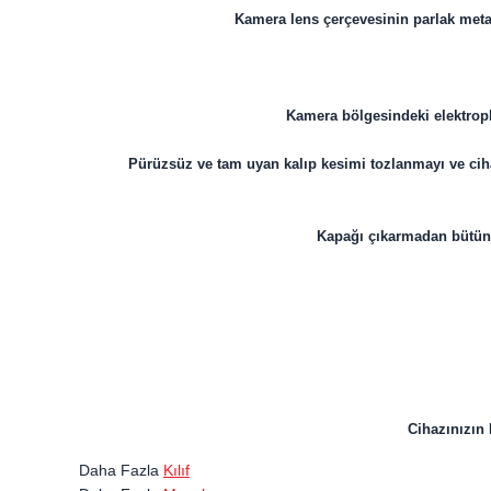
Kamera lens çerçevesinin parlak metal 
Kamera bölgesindeki elektrop
Pürüzsüz ve tam uyan kalıp kesimi tozlanmayı ve cihaz
Kapağı çıkarmadan bütün sl
Cihazınızın 
Daha Fazla
Kılıf