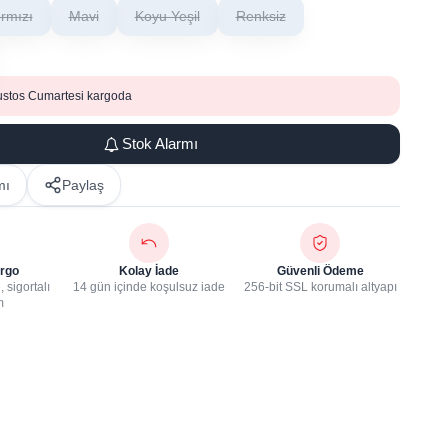
ırmızı
Mavi
Koyu Yeşil
Renksiz
ustos Cumartesi kargoda
Stok Alarmı
mı
Paylaş
rgo
Kolay İade
Güvenli Ödeme
 sigortalı
14 gün içinde koşulsuz iade
256-bit SSL korumalı altyapı
m