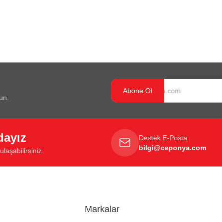
Abone Ol
un.
dayız
Destek E-Posta
bilgi@ceponya.com
laşabilirsiniz.
Markalar