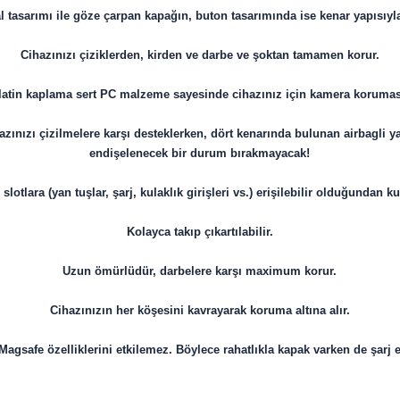
tasarımı ile göze çarpan kapağın, buton tasarımında ise kenar yapısıyla b
Cihazınızı çiziklerden, kirden ve darbe ve şoktan tamamen korur.
latin kaplama sert PC malzeme sayesinde cihazınız için kamera korumas
ınızı çizilmelere karşı desteklerken, dört kenarında bulunan airbagli yap
endişelenecek bir durum bırakmayacak!
otlara (yan tuşlar, şarj, kulaklık girişleri vs.) erişilebilir olduğundan ku
Kolayca takıp çıkartılabilir.
Uzun ömürlüdür, darbelere karşı maximum korur.
​​​​​​​Cihazınızın her köşesini kavrayarak koruma altına alır.
Magsafe özelliklerini etkilemez. Böylece rahatlıkla kapak varken de şarj e