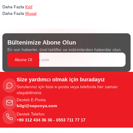
Daha Fazla
Kılıf
Daha Fazla
Musal
Bültenimize Abone Olun
En son haberler, özel teklifler ve indirimlerden haberdar olun.
Abone Ol
Size yardımcı olmak için buradayız
Sorularınız için bize e-posta veya telefonla her zaman
ulaşabilirsiniz.
Destek E-Posta
bilgi@ceponya.com
Destek Telefon
+90 312 434 36 36 - 0553 711 77 17