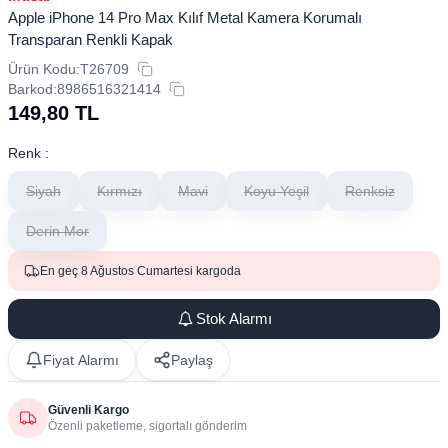
Apple iPhone 14 Pro Max Kılıf Metal Kamera Korumalı
Transparan Renkli Kapak
Ürün Kodu:
T26709
Barkod:
8986516321414
149,80
TL
Renk :
Siyah
Kırmızı
Mavi
Koyu Yeşil
Renksiz
Derin Mor
En geç 8 Ağustos Cumartesi kargoda
Stok Alarmı
Fiyat Alarmı
Paylaş
Güvenli Kargo
Özenli paketleme, sigortalı gönderim