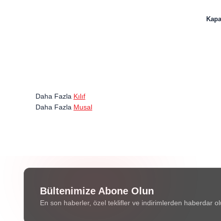
Kapağ
Daha Fazla
Kılıf
Daha Fazla
Musal
Bültenimize Abone Olun
En son haberler, özel teklifler ve indirimlerden haberdar ol