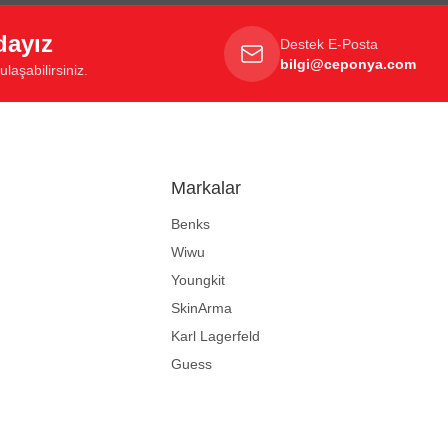
dayız
Destek E-Posta
bilgi@ceponya.com
laşabilirsiniz.
Markalar
Benks
Wiwu
Youngkit
SkinArma
Karl Lagerfeld
Guess