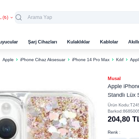
L (₺)
uyucular
Şarj Cihazları
Kulaklıklar
Kablolar
Akıll
Apple
iPhone Cihaz Aksesuar
iPhone 14 Pro Max
Kılıf
Appl
Musal
Apple iPhone
Standlı Lüx S
Ürün Kodu:
T24
Barkod:
868500
204,80
T
Renk :