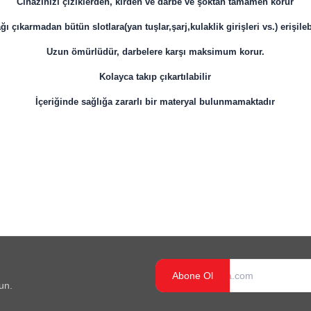
Cihazınızı çiziklerden, kirden ve darbe ve şoktan tamamen korur
ı çıkarmadan bütün slotlara(yan tuşlar,şarj,kulaklik girişleri vs.) erişile
Uzun ömürlüdür, darbelere karşı maksimum korur.
Kolayca takıp çıkartılabilir
İçeriğinde sağlığa zararlı bir materyal bulunmamaktadır
Abone Ol
un.