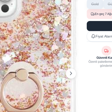
Gold
G
En geç 7 Ağ
Fiyat Alar
Güvenli Ka
Özenli paketleme,
gönderi