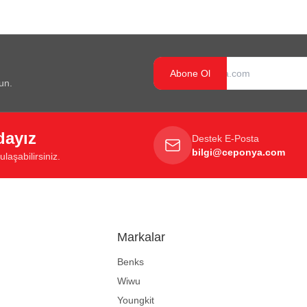
Abone Ol
un.
dayız
Destek E-Posta
bilgi@ceponya.com
laşabilirsiniz.
Markalar
Benks
Wiwu
Youngkit