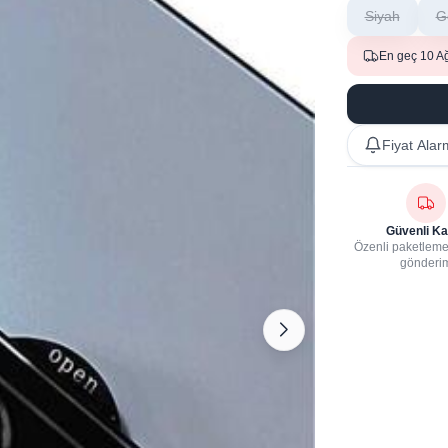
Siyah
G
En geç 10 A
Fiyat Alar
Güvenli Ka
Özenli paketleme,
gönderi