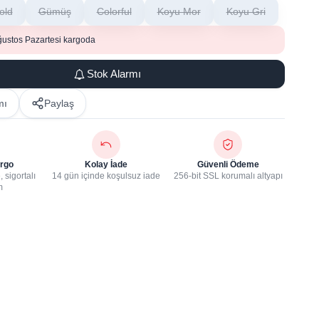
old
Gümüş
Colorful
Koyu Mor
Koyu Gri
ğustos Pazartesi kargoda
Stok Alarmı
mı
Paylaş
rgo
Kolay İade
Güvenli Ödeme
 sigortalı
14 gün içinde koşulsuz iade
256-bit SSL korumalı altyapı
m