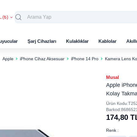
L (₺)
uyucular
Şarj Cihazları
Kulaklıklar
Kablolar
Akıll
Apple
iPhone Cihaz Aksesuar
iPhone 14 Pro
Kamera Lens Ko
Musal
Apple iPhone
Kolay Takma 
Ürün Kodu:
T25
Barkod:
868652
174,80
T
Renk :