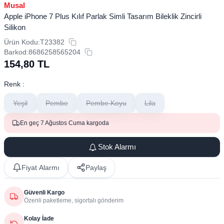
Musal
Apple iPhone 7 Plus Kılıf Parlak Simli Tasarım Bileklik Zincirli
Silikon
Ürün Kodu:
T23382
Barkod:
8686258565204
154,80
TL
Renk :
Yeşil
Pembe
Pembe Koyu
Lila
En geç 7 Ağustos Cuma kargoda
Stok Alarmı
Fiyat Alarmı
Paylaş
Güvenli Kargo
Özenli paketleme, sigortalı gönderim
Kolay İade