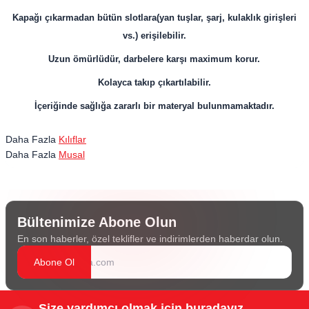
Kapağı çıkarmadan bütün slotlara(yan tuşlar, şarj, kulaklık girişleri
vs.) erişilebilir.
Uzun ömürlüdür, darbelere karşı maximum korur.
Kolayca takıp çıkartılabilir.
İçeriğinde sağlığa zararlı bir materyal bulunmamaktadır.
Daha Fazla
Kılıflar
Daha Fazla
Musal
Bültenimize Abone Olun
En son haberler, özel teklifler ve indirimlerden haberdar olun.
Abone Ol
Size yardımcı olmak için buradayız