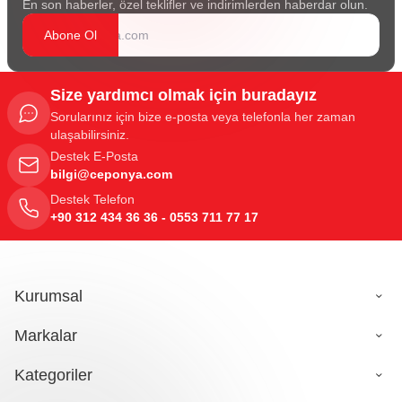
En son haberler, özel teklifler ve indirimlerden haberdar olun.
Abone Ol
Size yardımcı olmak için buradayız
Sorularınız için bize e-posta veya telefonla her zaman
ulaşabilirsiniz.
Destek E-Posta
bilgi@ceponya.com
Destek Telefon
+90 312 434 36 36 - 0553 711 77 17
Kurumsal
Markalar
Kategoriler