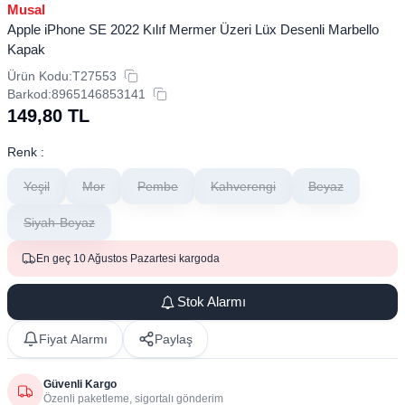
Musal
Apple iPhone SE 2022 Kılıf Mermer Üzeri Lüx Desenli Marbello
Kapak
Ürün Kodu:
T27553
Barkod:
8965146853141
149,80
TL
Renk :
Yeşil
Mor
Pembe
Kahverengi
Beyaz
Siyah-Beyaz
En geç 10 Ağustos Pazartesi kargoda
Stok Alarmı
Fiyat Alarmı
Paylaş
Güvenli Kargo
Özenli paketleme, sigortalı gönderim