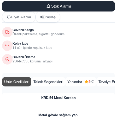
Stok Alarmı
Fiyat Alarmı
Paylaş
Güvenli Kargo
Özenli paketleme, sigortalı gönderim
Kolay İade
14 gün içinde koşulsuz iade
Güvenli Ödeme
256-bit SSL korumalı altyapı
Ürün Özellikleri
Taksit Seçenekleri
Yorumlar
Tavsiye Et
5
(0)
​​​KRD-54 Metal Kordon
Metal gövde sağlam yapı