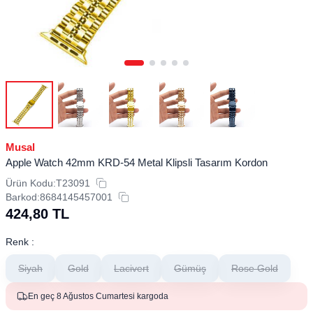
Musal
​​​Apple Watch 42mm KRD-54 Metal Klipsli Tasarım Kordon
Ürün Kodu:
T23091
Barkod:
8684145457001
424,80
TL
Renk :
Siyah
Gold
Lacivert
Gümüş
Rose Gold
En geç 8 Ağustos Cumartesi kargoda