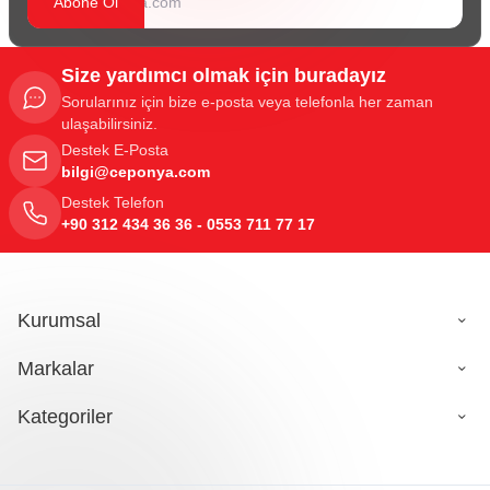
Abone Ol
Size yardımcı olmak için buradayız
Sorularınız için bize e-posta veya telefonla her zaman
ulaşabilirsiniz.
Destek E-Posta
bilgi@ceponya.com
Destek Telefon
+90 312 434 36 36 - 0553 711 77 17
Kurumsal
Markalar
Kategoriler