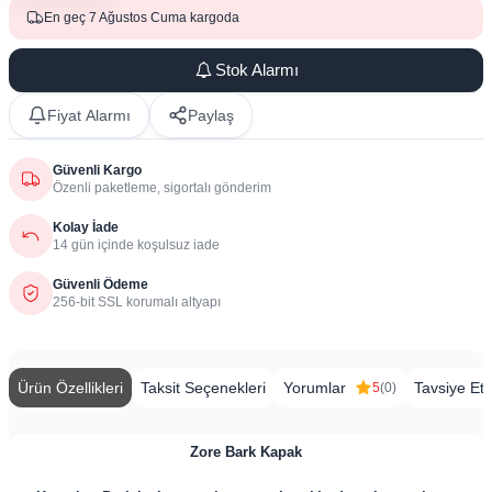
En geç 7 Ağustos Cuma kargoda
Stok Alarmı
Fiyat Alarmı
Paylaş
Güvenli Kargo
Özenli paketleme, sigortalı gönderim
Kolay İade
14 gün içinde koşulsuz iade
Güvenli Ödeme
256-bit SSL korumalı altyapı
Ürün Özellikleri
Taksit Seçenekleri
Yorumlar
Tavsiye Et
5
(0)
Zore Bark Kapak