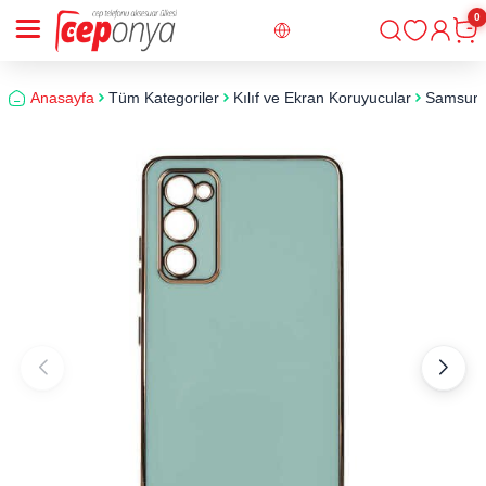
0
Giriş
Sepe
Anasayfa
Tüm Kategoriler
Kılıf ve Ekran Koruyucular
Samsun