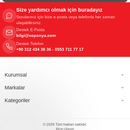
Size yardımcı olmak için buradayız
Sorularınız için bize e-posta veya telefonla her zaman
ulaşabilirsiniz.
Destek E-Posta
bilgi@ceponya.com
Destek Telefon
+90 312 434 36 36 - 0553 711 77 17
Kurumsal
Markalar
Kategoriler
© 2026 Tüm hakları saklıdır.
Bize Ulaşın