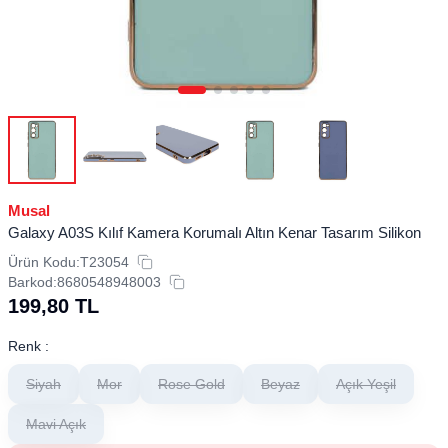
Musal
Galaxy A03S Kılıf Kamera Korumalı Altın Kenar Tasarım Silikon
Ürün Kodu:
T23054
Barkod:
8680548948003
199,80
TL
Renk :
Siyah
Mor
Rose Gold
Beyaz
Açık Yeşil
Mavi Açık