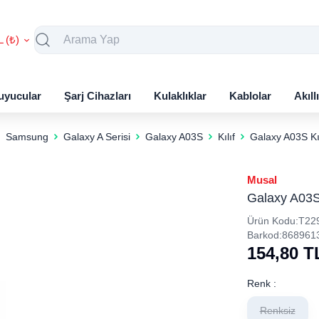
L (₺)
uyucular
Şarj Cihazları
Kulaklıklar
Kablolar
Akıll
Samsung
Galaxy A Serisi
Galaxy A03S
Kılıf
Galaxy A03S Kı
Musal
Galaxy A03S 
Ürün Kodu:
T22
Barkod:
868961
154,80
T
Renk :
Renksiz