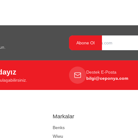
Abone Ol
un.
dayız
Destek E-Posta
bilgi@ceponya.com
laşabilirsiniz.
Markalar
Benks
Wiwu