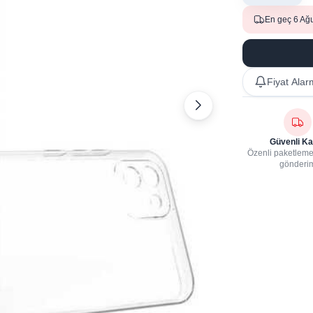
En geç 6 Ağ
Fiyat Alar
Güvenli Ka
Özenli paketleme,
gönderi