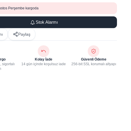
ustos Perşembe kargoda
Stok Alarmı
mı
Paylaş
rgo
Kolay İade
Güvenli Ödeme
 sigortalı
14 gün içinde koşulsuz iade
256-bit SSL korumalı altyapı
m