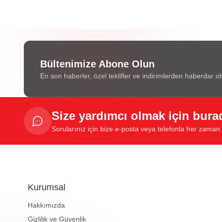
Bültenimize Abone Olun
En son haberler, özel teklifler ve indirimlerden haberdar ol
Size yardımcı olmak için bura
Sorularınız için bize e-posta veya telefonla her zaman u
Kurumsal
Hakkımızda
Gizlilik ve Güvenlik