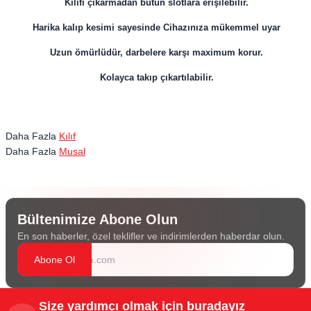
Kılıfı çıkarmadan bütün slotlara erişilebilir.
Harika kalıp kesimi sayesinde Cihazınıza mükemmel uyar
Uzun ömürlüdür, darbelere karşı maximum korur.
Kolayca takıp çıkartılabilir.
Daha Fazla
Kılıf
Daha Fazla
Musal
Bültenimize Abone Olun
En son haberler, özel teklifler ve indirimlerden haberdar olun.
Abone Ol
Size yardımcı olmak için buradayız