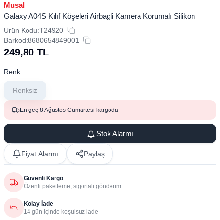
Musal
Galaxy A04S Kılıf Köşeleri Airbagli Kamera Korumalı Silikon
Ürün Kodu:
T24920
Barkod:
8680654849001
249,80
TL
Renk :
Renksiz
En geç 8 Ağustos Cumartesi kargoda
Stok Alarmı
Fiyat Alarmı
Paylaş
Güvenli Kargo
Özenli paketleme, sigortalı gönderim
Kolay İade
14 gün içinde koşulsuz iade