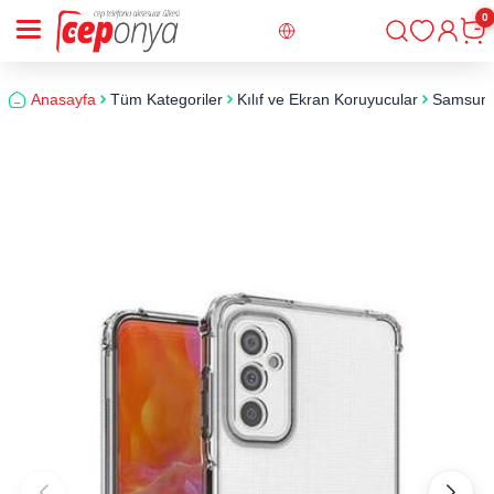
0
Giriş
Sepe
Anasayfa
Tüm Kategoriler
Kılıf ve Ekran Koruyucular
Samsun