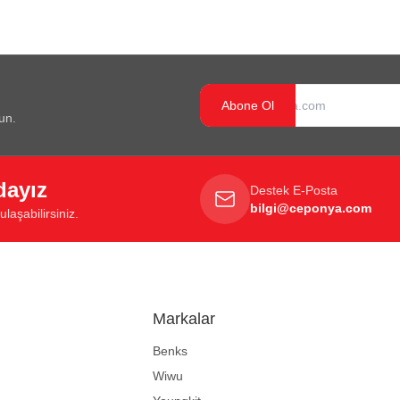
Abone Ol
un.
dayız
Destek E-Posta
bilgi@ceponya.com
laşabilirsiniz.
Markalar
Benks
Wiwu