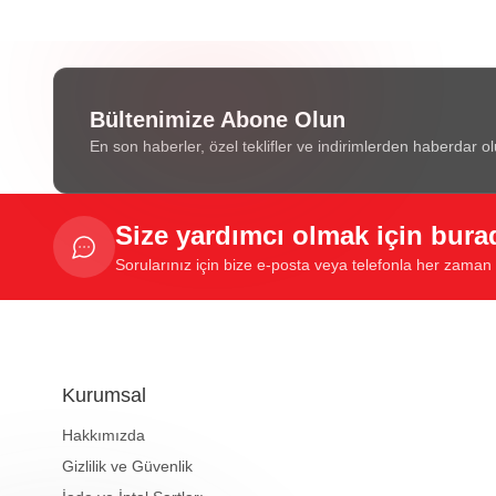
Bültenimize Abone Olun
En son haberler, özel teklifler ve indirimlerden haberdar ol
Size yardımcı olmak için bura
Sorularınız için bize e-posta veya telefonla her zaman u
Kurumsal
Hakkımızda
Gizlilik ve Güvenlik