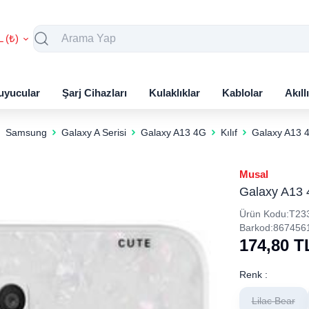
L (₺)
uyucular
Şarj Cihazları
Kulaklıklar
Kablolar
Akıll
Samsung
Galaxy A Serisi
Galaxy A13 4G
Kılıf
Galaxy A13 4G Kılıf ​​
Musal
Galaxy A13 4G Kılıf ​
Ürün Kodu:
T23
Barkod:
867456
174,80
T
Renk :
Lilac Bear