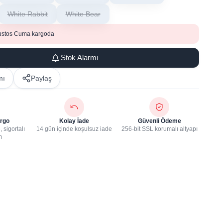
White Rabbit
White Bear
ustos Cuma kargoda
Stok Alarmı
mı
Paylaş
rgo
Kolay İade
Güvenli Ödeme
 sigortalı
14 gün içinde koşulsuz iade
256-bit SSL korumalı altyapı
m