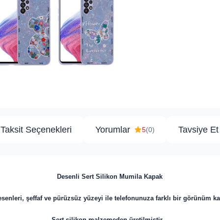
Taksit Seçenekleri
Yorumlar
Tavsiye Et
5
(0)
Desenli Sert Silikon Mumila Kapak
esenleri, şeffaf ve pürüzsüz yüzeyi ile telefonunuza farklı bir görünüm ka
Sert silikon malzemeden üretilmiştir.