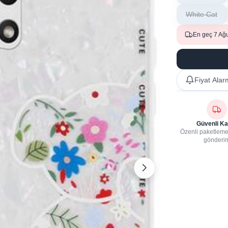
White Cat
En geç 7 Ağ
Fiyat Alar
Güvenli Ka
Özenli paketleme,
gönderi