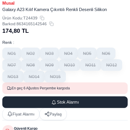
Musal
Galaxy A23 Kılıf Kamera Çıkıntılı Renkli Desenli Silikon
Ürün Kodu:
T24439
Barkod:
8634165142546
174,80
TL
Renk :
NO1
NO2
NO3
NO4
NO5
NO6
NO7
NO8
NO9
NO10
NO11
NO12
NO13
NO14
NO15
En geç 6 Ağustos Perşembe kargoda
Stok Alarmı
Fiyat Alarmı
Paylaş
Güvenli Kargo