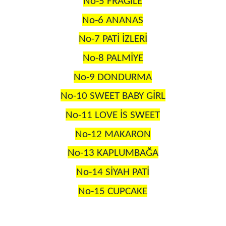
No-5 FRAGİLE
No-6 ANANAS
No-7 PATİ İZLERİ
No-8 PALMİYE
No-9 DONDURMA
No-10 SWEET BABY GİRL
No-11 LOVE İS SWEET
No-12 MAKARON
No-13 KAPLUMBAĞA
No-14 SİYAH PATİ
No-15 CUPCAKE