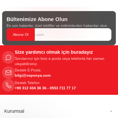
Bültenimize Abone Olun
En son haberler, özel teklifler ve indirimlerden haberdar olun.
Abone Ol
Size yardımcı olmak için buradayız
Sorularınız için bize e-posta veya telefonla her zaman
ulaşabilirsiniz.
Destek E-Posta
bilgi@ceponya.com
Destek Telefon
+90 312 434 36 36 - 0553 711 77 17
Kurumsal