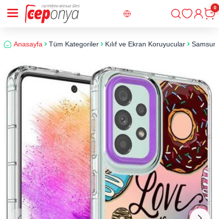
0
Giriş
Sepe
Anasayfa
Tüm Kategoriler
Kılıf ve Ekran Koruyucular
Samsun