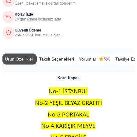
Özenli paketleme, sigortalı gönderim
Kolay İade
14 gün içinde koşulsuz iade
Güvenli Ödeme
256-bit SSL korumalı altyapı
Ürün Özellikleri
Taksit Seçenekleri
Yorumlar
Tavsiye Et
5
(0)
Korn Kapak
No-1 İSTANBUL
No-2 YEŞİL BEYAZ GRAFİTİ
No-3 PORTAKAL
No-4 KARIŞIK MEYVE