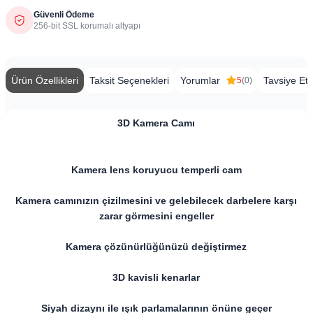
Güvenli Ödeme
256-bit SSL korumalı altyapı
Ürün Özellikleri
Taksit Seçenekleri
Yorumlar
Tavsiye Et
5
(0)
3D
Kamera Camı
Kamera lens koruyucu temperli cam
Kamera camınızın çizilmesini ve gelebilecek darbelere karşı
zarar görmesini engeller
Kamera çözünürlüğünüzü değiştirmez
3D kavisli kenarlar
Siyah dizaynı ile ışık parlamalarının önüne geçer