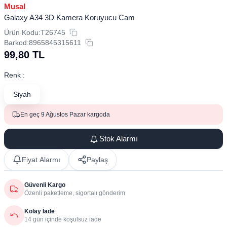
Musal
Galaxy A34 3D Kamera Koruyucu Cam
Ürün Kodu:
T26745
Barkod:
8965845315611
99,80
TL
Renk :
Siyah
En geç 9 Ağustos Pazar kargoda
Stok Alarmı
Fiyat Alarmı
Paylaş
Güvenli Kargo
Özenli paketleme, sigortalı gönderim
Kolay İade
14 gün içinde koşulsuz iade