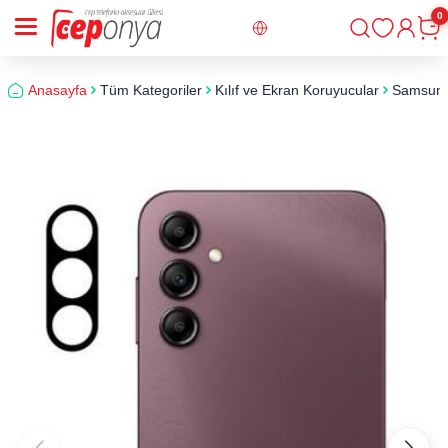
0
Giriş
Sepe
Anasayfa
Tüm Kategoriler
Kılıf ve Ekran Koruyucular
Samsun