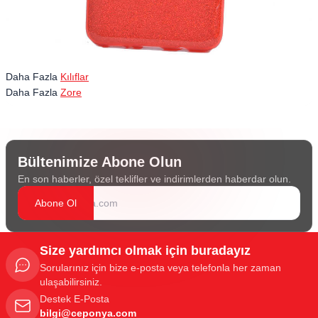
Daha Fazla
Kılıflar
Daha Fazla
Zore
Bültenimize Abone Olun
En son haberler, özel teklifler ve indirimlerden haberdar olun.
Abone Ol
Size yardımcı olmak için buradayız
Sorularınız için bize e-posta veya telefonla her zaman
ulaşabilirsiniz.
Destek E-Posta
bilgi@ceponya.com