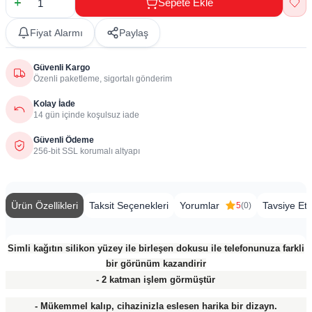
Sepete Ekle
Fiyat Alarmı
Paylaş
Güvenli Kargo
Özenli paketleme, sigortalı gönderim
Kolay İade
14 gün içinde koşulsuz iade
Güvenli Ödeme
256-bit SSL korumalı altyapı
Ürün Özellikleri
Taksit Seçenekleri
Yorumlar
Tavsiye Et
5
(0)
Simli kağıtın silikon yüzey ile birleşen dokusu ile telefonunuza farkli
bir görünüm kazandirir
- 2 katman işlem görmüştür
- Mükemmel kalıp, cihazinizla eslesen harika bir dizayn.