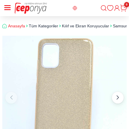
0
Giriş
Sepe
Anasayfa
Tüm Kategoriler
Kılıf ve Ekran Koruyucular
Samsun