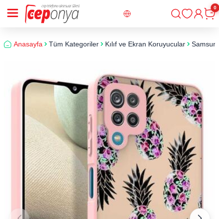
0
Giriş
Sepe
Anasayfa
Tüm Kategoriler
Kılıf ve Ekran Koruyucular
Samsun