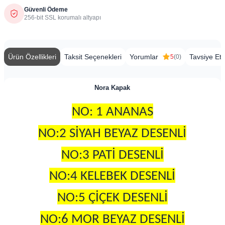
Güvenli Ödeme
256-bit SSL korumalı altyapı
Ürün Özellikleri
Taksit Seçenekleri
Yorumlar
Tavsiye Et
5
(0)
Nora Kapak
NO: 1 ANANAS
NO:2 SİYAH BEYAZ DESENLİ
NO:3 PATİ DESENLİ
NO:4 KELEBEK DESENLİ
NO:5 ÇİÇEK DESENLİ
NO:6 MOR BEYAZ DESENLİ