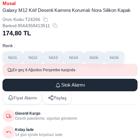
Musal
Galaxy M12 Kılıf Desenli Kamera Korumalı Nora Silikon Kapak
Ürün Kodu:
T24266
Barkod:
8564358413511
174,80
TL
Renk :
NO1
NO2
NO3
NO4
NO5
NO6
En geç 6 Ağustos Perşembe kargoda
Stok Alarmı
Fiyat Alarmı
Paylaş
Güvenli Kargo
Özenli paketleme, sigortalı gönderim
Kolay İade
14 gün içinde koşulsuz iade