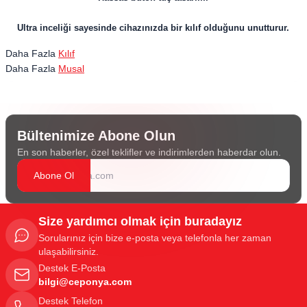
Ultra inceliği sayesinde cihazınızda bir kılıf olduğunu unutturur.
Daha Fazla
Kılıf
Daha Fazla
Musal
Bültenimize Abone Olun
En son haberler, özel teklifler ve indirimlerden haberdar olun.
Abone Ol
Size yardımcı olmak için buradayız
Sorularınız için bize e-posta veya telefonla her zaman
ulaşabilirsiniz.
Destek E-Posta
bilgi@ceponya.com
Destek Telefon