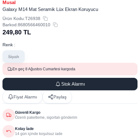
Musal
Galaxy M14 Mat Seramik Lüx Ekran Koruyucu
Ürün Kodu:
T26938
Barkod:
8680566460010
249,80
TL
Renk :
Siyah
En geç 8 Ağustos Cumartesi kargoda
Stok Alarmı
Fiyat Alarmı
Paylaş
Güvenli Kargo
Özenli paketleme, sigortalı gönderim
Kolay İade
14 gün içinde koşulsuz iade