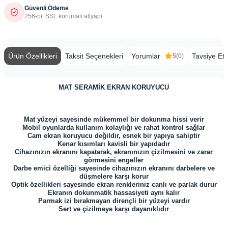
Güvenli Ödeme
256-bit SSL korumalı altyapı
Ürün Özellikleri
Taksit Seçenekleri
Yorumlar
Tavsiye Et
5
(0)
​​​MAT SERAMİK EKRAN KORUYUCU
Mat yüzeyi sayesinde mükemmel bir dokunma hissi verir
Mobil oyunlarda kullanım kolaylığı ve rahat kontrol sağlar
Cam ekran koruyucu değildir, esnek bir yapıya sahiptir
Kenar kısımları kavisli bir yapıdadır
Cihazınızın ekranını kapatarak, ekranınızın çizilmesini ve zarar
görmesini engeller
Darbe emici özelliği sayesinde cihazınızın ekranını darbelere ve
düşmelere karşı korur
Optik özellikleri sayesinde ekran renkleriniz canlı ve parlak durur
Ekranın dokunmatik hassasiyeti aynı kalır
Parmak izi bırakmayan dirençli bir yüzeyi vardır
Sert ve çizilmeye karşı dayanıklıdır