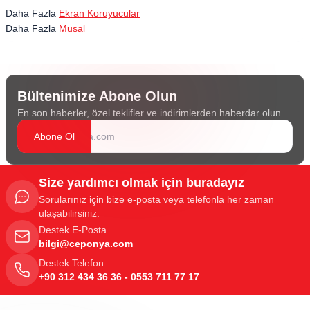
Daha Fazla
Ekran Koruyucular
Daha Fazla
Musal
Bültenimize Abone Olun
En son haberler, özel teklifler ve indirimlerden haberdar olun.
Abone Ol
Size yardımcı olmak için buradayız
Sorularınız için bize e-posta veya telefonla her zaman
ulaşabilirsiniz.
Destek E-Posta
bilgi@ceponya.com
Destek Telefon
+90 312 434 36 36 - 0553 711 77 17