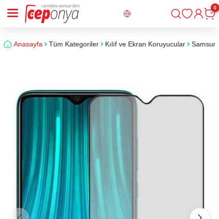
0
Giriş
Sepe
Anasayfa
Tüm Kategoriler
Kılıf ve Ekran Koruyucular
Samsun