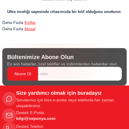
Ultra inceliği sayesinde cihazınızda bir kılıf olduğunu unutturur.
Daha Fazla
Kılıflar
Daha Fazla
Musal
Bültenimize Abone Olun
En son haberler, özel teklifler ve indirimlerden haberdar olun.
Abone Ol
Size yardımcı olmak için buradayız
Sorularınız için bize e-posta veya telefonla her zaman
ulaşabilirsiniz.
Destek E-Posta
bilgi@ceponya.com
Destek Telefon