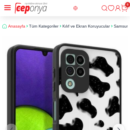
0
Giriş
Sepe
Anasayfa
Tüm Kategoriler
Kılıf ve Ekran Koruyucular
Samsun