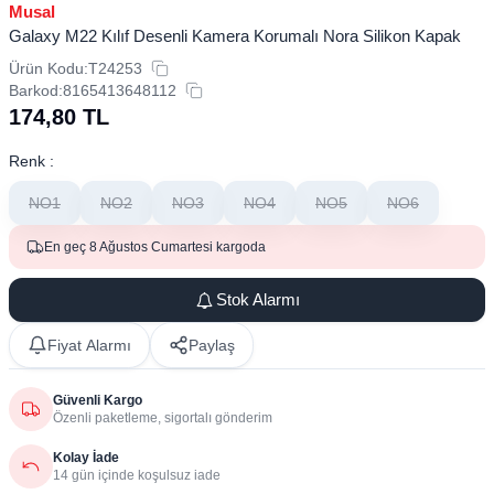
Musal
Galaxy M22 Kılıf Desenli Kamera Korumalı Nora Silikon Kapak
Ürün Kodu:
T24253
Barkod:
8165413648112
174,80
TL
Renk :
NO1
NO2
NO3
NO4
NO5
NO6
En geç 8 Ağustos Cumartesi kargoda
Stok Alarmı
Fiyat Alarmı
Paylaş
Güvenli Kargo
Özenli paketleme, sigortalı gönderim
Kolay İade
14 gün içinde koşulsuz iade