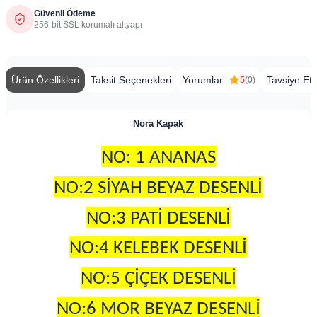
Güvenli Ödeme
256-bit SSL korumalı altyapı
Ürün Özellikleri
Taksit Seçenekleri
Yorumlar
Tavsiye Et
5
(0)
Nora Kapak
NO: 1 ANANAS
NO:2 SİYAH BEYAZ DESENLİ
NO:3 PATİ DESENLİ
NO:4 KELEBEK DESENLİ
NO:5 ÇİÇEK DESENLİ
NO:6 MOR BEYAZ DESENLİ