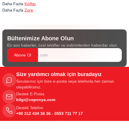
Daha Fazla
Kılıflar
Daha Fazla
Zore
Bültenimize Abone Olun
En son haberler, özel teklifler ve indirimlerden haberdar olun.
Abone Ol
Size yardımcı olmak için buradayız
Sorularınız için bize e-posta veya telefonla her zaman
ulaşabilirsiniz.
Destek E-Posta
bilgi@ceponya.com
Destek Telefon
+90 312 434 36 36 - 0553 711 77 17