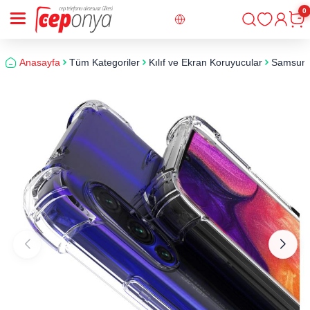
0
Giriş
Sepe
Anasayfa
Tüm Kategoriler
Kılıf ve Ekran Koruyucular
Samsun