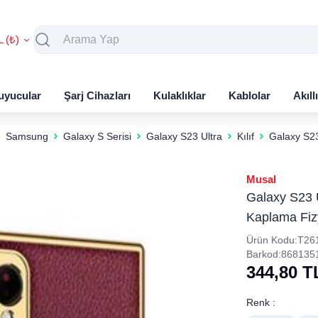
L (₺)
uyucular
Şarj Cihazları
Kulaklıklar
Kablolar
Akıll
Samsung
Galaxy S Serisi
Galaxy S23 Ultra
Kılıf
Galaxy S23
Musal
Galaxy S23 U
Kaplama Fi
Ürün Kodu:
T26
Barkod:
868135
344,80
T
Renk :