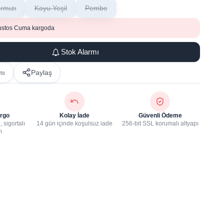
ırmızı
Koyu Yeşil
Pembe
ustos Cuma kargoda
Stok Alarmı
mı
Paylaş
rgo
Kolay İade
Güvenli Ödeme
 sigortalı
14 gün içinde koşulsuz iade
256-bit SSL korumalı altyapı
m