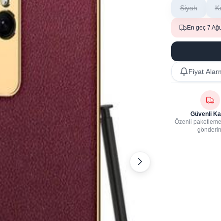
Siyah
K
En geç 7 Ağ
Fiyat Alar
Güvenli Ka
Özenli paketleme,
gönderi