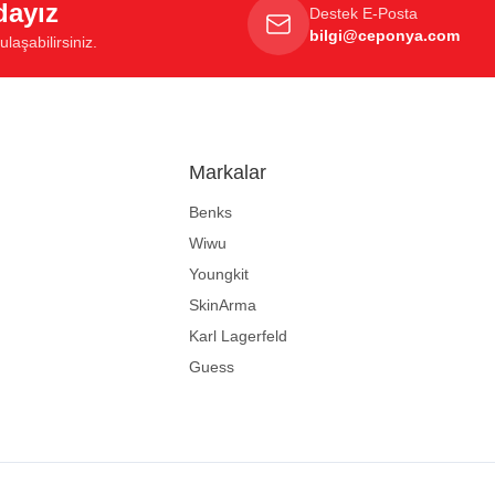
dayız
Destek E-Posta
bilgi@ceponya.com
laşabilirsiniz.
Markalar
Benks
Wiwu
Youngkit
SkinArma
Karl Lagerfeld
Guess